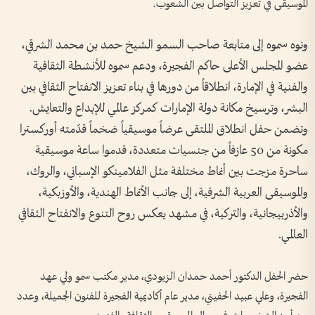
الموسيقى في تعزيز التواصل بين الشعوب.
ونوه سموه إلى متابعة صاحب السمو الشيخ حمد بن محمد الشرقي،
عضو المجلس الأعلى حاكم الفجيرة، ودعم سموه للأنشطة الثقافية
والفنية في الإمارة، انطلاقاً من دورها في بناء تعزيز الانفتاح الثقافي بين
البشر، وترسيخ مكانة دولة الإمارات كمركز عالمي للإبداع والتعايش.
وتضمن حفل انطلاق الملتقى عرضاً موسيقياً ضخماً قدّمته أوركسترا
مكونة من 50 عازفاً من جنسيات متعددة، قدموا ساعة موسيقية
ساحرة مزجت بين أنماط مختلفة مثل الفلامينكو الإسباني، والروك،
والموسيقى العربية الشرقية، إلى جانب الأنماط الهندية، والأوزبكية،
والأذربيجانية، والتركية، في مشهد يعكس روح التنوع والانفتاح الثقافي
العالمي.
حضر الحفل الدكتور أحمد حمدان الزيودي، مدير مكتب سمو ولي عهد
الفجيرة، وعلي عبيد الحفيتي، مدير عام أكاديمية الفجيرة للفنون الجميلة، وعدد