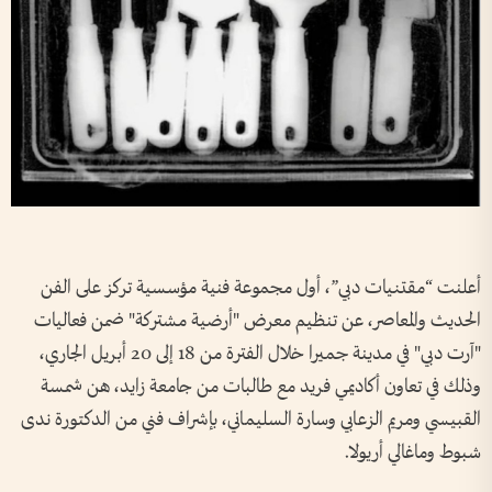
أعلنت “مقتنيات دبي”، أول مجموعة فنية مؤسسية تركز على الفن
الحديث والمعاصر، عن تنظيم معرض "أرضية مشتركة" ضمن فعاليات
"آرت دبي" في مدينة جميرا خلال الفترة من 18 إلى 20 أبريل الجاري،
وذلك في تعاون أكاديمي فريد مع طالبات من جامعة زايد، هن شمسة
القبيسي ومريم الزعابي وسارة السليماني، بإشراف فني من الدكتورة ندى
شبوط وماغالي أريولا.