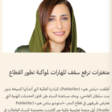
متغيّرات ترفع سقف المهارات لمواكبة تطور القطاع
أطلقت «ببلش هير» (PublisHer)، المبادرة العالمية التي أنشأتها الشيخة بدور
بنت سلطان القاسمي، بهدف مساعدة النساء على تجاوز التحديات المهنية التي
تعترض طريقهن في قطاع النشر، «استوديو ببلش هير» (PublisHer
Studio)، أول منصة تعليمية عالمية عبر الإنترنت مخصصة للنساء العاملات في