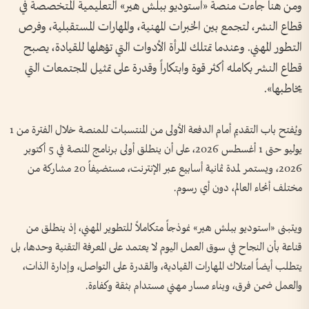
ومن هنا جاءت منصة «استوديو ببلش هير» التعليمية المتخصصة في
قطاع النشر، لتجمع بين الخبرات المهنية، والمهارات المستقبلية، وفرص
التطور المهني. وعندما تمتلك المرأة الأدوات التي تؤهلها للقيادة، يصبح
قطاع النشر بكامله أكثر قوة وابتكاراً وقدرة على تمثيل المجتمعات التي
يخاطبها».
ويُفتح باب التقديم أمام الدفعة الأولى من المنتسبات للمنصة خلال الفترة من 1
يوليو حتى 1 أغسطس 2026، على أن ينطلق أولى برنامج المنصة في 5 أكتوبر
2026، ويستمر لمدة ثمانية أسابيع عبر الإنترنت، مستضيفاً 20 مشاركة من
مختلف أنحاء العالم، دون أي رسوم.
ويتبنى «استوديو ببلش هير» نموذجاً متكاملاً للتطوير المهني، إذ ينطلق من
قناعة بأن النجاح في سوق العمل اليوم لا يعتمد على المعرفة التقنية وحدها، بل
يتطلب أيضاً امتلاك المهارات القيادية، والقدرة على التواصل، وإدارة الذات،
والعمل ضمن فرق، وبناء مسار مهني مستدام بثقة وكفاءة.