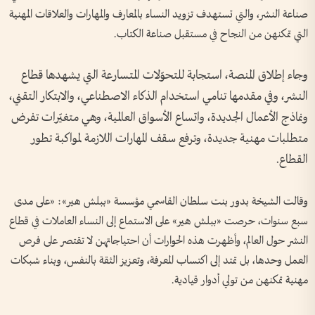
صناعة النشر، والتي تستهدف تزويد النساء بالمعارف والمهارات والعلاقات المهنية
التي تمكنهن من النجاح في مستقبل صناعة الكتاب.
وجاء إطلاق المنصة، استجابة للتحوّلات المتسارعة التي يشهدها قطاع
النشر، وفي مقدمها تنامي استخدام الذكاء الاصطناعي، والابتكار التقني،
ونماذج الأعمال الجديدة، واتساع الأسواق العالمية، وهي متغيّرات تفرض
متطلبات مهنية جديدة، وترفع سقف المهارات اللازمة لمواكبة تطور
القطاع.
وقالت الشيخة بدور بنت سلطان القاسمي مؤسسة «ببلش هير»: «على مدى
سبع سنوات، حرصت «ببلش هير» على الاستماع إلى النساء العاملات في قطاع
النشر حول العالم، وأظهرت هذه الحوارات أن احتياجاتهن لا تقتصر على فرص
العمل وحدها، بل تمتد إلى اكتساب المعرفة، وتعزيز الثقة بالنفس، وبناء شبكات
مهنية تمكنهن من تولي أدوار قيادية.