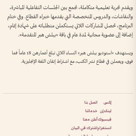
ويقدم تجربة تعليمية متكاملة، تجمع بين الجلسات التفاعلية المباشرة،
والنقاشات، والدروس المتخصصة التي يقدمها خبراء القطاع. وفي ختام
البرنامج، تحصل المشاركات اللاتي يستكملن متطلباته على شهادة إتمام،
إضافة إلى عضوية مجانية لمدة عام في باقة «ببلش هير المتقدمة».
ويستهدف «استوديو ببلش هير» النساء اللاتي تبلغ أعمارهن 18 عاماً فما
فوق، ويعملن في قطاع نشر الكتب، مع اشتراط إتقان اللغة الإنجليزية.
إكس
اتصل بنا
لينكدإن
خدماتنا
فيسبوك
أعلن معنا
انستغرام
اشترك في البيان