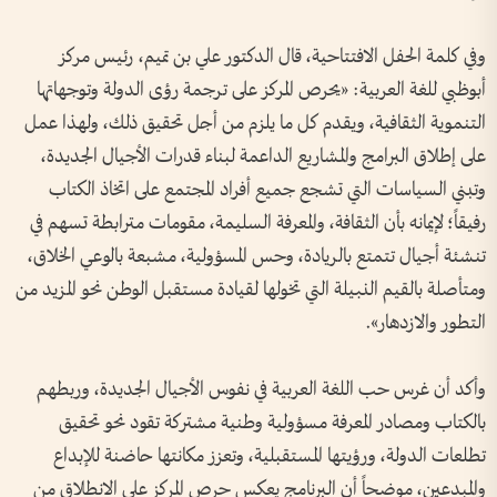
وفي كلمة الحفل الافتتاحية، قال الدكتور علي بن تميم، رئيس مركز
أبوظبي للغة العربية: «يحرص المركز على ترجمة رؤى الدولة وتوجهاتها
التنموية الثقافية، ويقدم كل ما يلزم من أجل تحقيق ذلك، ولهذا عمل
على إطلاق البرامج والمشاريع الداعمة لبناء قدرات الأجيال الجديدة،
وتبني السياسات التي تشجع جميع أفراد المجتمع على اتخاذ الكتاب
رفيقاً؛ لإيمانه بأن الثقافة، والمعرفة السليمة، مقومات مترابطة تسهم في
تنشئة أجيال تتمتع بالريادة، وحس المسؤولية، مشبعة بالوعي الخلاق،
ومتأصلة بالقيم النبيلة التي تخولها لقيادة مستقبل الوطن نحو المزيد من
التطور والازدهار».
وأكد أن غرس حب اللغة العربية في نفوس الأجيال الجديدة، وربطهم
بالكتاب ومصادر المعرفة مسؤولية وطنية مشتركة تقود نحو تحقيق
تطلعات الدولة، ورؤيتها المستقبلية، وتعزز مكانتها حاضنة للإبداع
والمبدعين، موضحاً أن البرنامج يعكس حرص المركز على الانطلاق من