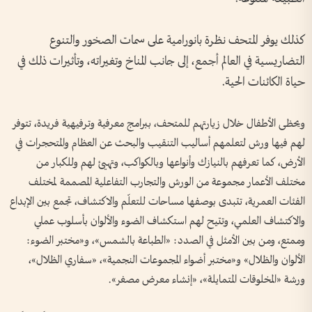
كذلك يوفر المتحف نظرة بانورامية على سمات الصخور والتنوع
التضاريسية في العالم أجمع، إلى جانب المناخ وتغيراته، وتأثيرات ذلك في
حياة الكائنات الحية.
ويحظى الأطفال خلال زيارتهم للمتحف، ببرامج معرفية وترفيهية فريدة، تتوفر
لهم فيها ورش لتعلمهم أساليب التنقيب والبحث عن العظام والمتحجرات في
الأرض، كما تعرفهم بالنيازك وأنواعها وبالكواكب، وتهيئ لهم وللكبار من
مختلف الأعمار مجموعة من الورش والتجارب التفاعلية المصممة لمختلف
الفئات العمرية، تتبدى بوصفها مساحات للتعلّم والاكتشاف، تجمع بين الإبداع
والاكتشاف العلمي، وتتيح لهم استكشاف الضوء والألوان بأسلوب عملي
وممتع، ومن بين الأمثل في الصدد: «الطباعة بالشمس»، و«مختبر الضوء:
الألوان والظلال» و«مختبر أضواء المجموعات النجمية»، «سفاري الظلال»،
ورشة «المخلوقات المتمايلة»، «إنشاء معرض مصغر».