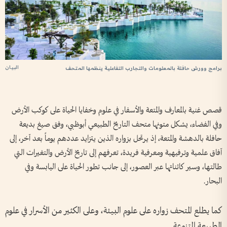
البيان
برامج وورش حافلة بالمعلومات والتجارب التفاعلية ينظمها المتحف
قصص غنية بالمعارف والمتعة والأسفار في علوم وخفايا الحياة على كوكب الأرض
وفي الفضاء، يشكل متونها متحف التاريخ الطبيعي أبوظبي، وفق صيغ بديعة
حافلة بالدهشة والمتعة، إذ يرتحل بزواره الذين يتزايد عددهم يوماً بعد آخر، إلى
آفاق علمية وترفيهية ومعرفية فريدة، تعرفهم إلى تاريخ الأرض والتغيرات التي
طالتها، وسير كائناتها عبر العصور، إلى جانب تطور الحياة على اليابسة وفي
البحار.
كما يطلع المتحف زواره على علوم البيئة، وعلى الكثير من الأسرار في علوم
الطبيعة المتنوعة.