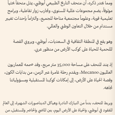
ومما يجدر ذكره، أن متحف التاريخ الطبيعي أبوظبي، يمثل متحفاً بحثياً
موثوقاً، يضم مجموعات عالمية المستوى، وتجارب زوار تفاعلية، وبرامج
تعليمية قوية، وعلوماً مجتمعية متاحة للجميع، والتزاماً بإحداث تغيير
مستدام من خلال التعاون الوطني والعالمي.
وهو يقع في المنطقة الثقافية في السعديات، أبوظبي، ويروي القصة
الملحمية للحياة على كوكب الأرض من منظور عربي.
إذ يمتد المتحف على مساحة 35,000 متر مربع، وقد صممه المعماريون
العالميون Mecanoo، ويقدم رحلة غامرة عبر الزمن، من بدايات الكون،
وقصة الحياة على الأرض، إلى إمكانات كوكبنا المستقبلية ومسؤولياتنا
تجاهه.
ويربط المتحف، بدءاً من النيازك النادرة وهياكل الديناصورات الشهيرة، إلى العالم
المفقود في أبوظبي، والحياة على الأرض اليوم، بين الماضي والحاضر والمستقبل، من