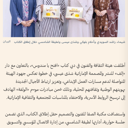
البيان
شيماء راشد السويدي وأحلام بلوكي وشذى عيسى ولطيفة الشامسي خلال إطلاق الكتاب
أطلقت هيئة الثقافة والفنون في دبي كتاب «افتح يا مندوس»، بالتعاون مع دار
«إلف» للنشر والمصممة الإماراتية شذى عيسى، في خطوة تعكس جهود الهيئة
المتواصلة لدعم مسارات العمل الإبداعي، وتعزيز ارتباط الأجيال الجديدة
بهويتهم الوطنية وثقافتهم المحلية، وذلك ضمن مبادرات موسم «الولفة» الهادف
إلى ترسيخ الروابط الأسرية، والاحتفاء بالمناسبات المجتمعية والثقافية الإماراتية.
واستضافت مكتبة الصفا للفنون والتصميم حفل إطلاق الكتاب، الذي تضمن
جلسة حوارية، أدارتها لطيفة الشامسي، من إدارة الاتصال المؤسسي والتسويق