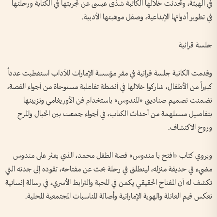
في الهيئة، وتحدثت خلالها الكاتبة شذى عيسى عن تجربتها في الكتابة ورحلتها
في تطوير أدواتها الإبداعية، وصقل موهبتها الأدبية.
جلسة قرائية
وقدمت الكاتبة جلسة قرائية في مقر مؤسسة الإمارات للآداب استقطبت عدداً
كبيراً من الأطفال، شاركوا خلالها في أنشطة تفاعلية مستوحاة من أجواء القصة،
تضمنت تصميم صناديق «المندوس» باستخدام فن الأوريغامي وتزيينها
بتفاصيل مستلهمة من أحداث الكتاب، في أجواء جمعت بين الخيال والمرح
وروح الاكتشاف.
ويروي كتاب «افتح يا مندوس» قصة الطفل محمد، الذي يعثر على مندوس
مضيء في حديقة منزله، لينطلق في رحلة بحث عن مفتاحه، تقوده إلى جدته التي
تكشف له أن المفتاح الحقيقي يكمن في المحبة والترابط الأسري، في رسالة إنسانية
تعكس قيم العائلة والهوية الإماراتية وأصالة المناسبات المجتمعية المحلية.