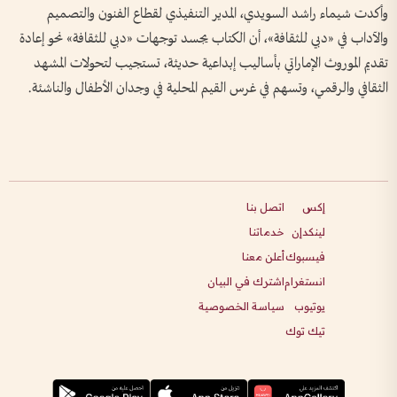
وأكدت شيماء راشد السويدي، المدير التنفيذي لقطاع الفنون والتصميم
والآداب في «دبي للثقافة»، أن الكتاب يجسد توجهات «دبي للثقافة» نحو إعادة
تقديم الموروث الإماراتي بأساليب إبداعية حديثة، تستجيب لتحولات المشهد
الثقافي والرقمي، وتسهم في غرس القيم المحلية في وجدان الأطفال والناشئة.
إكس
اتصل بنا
لينكدإن
خدماتنا
فيسبوك
أعلن معنا
انستغرام
اشترك في البيان
يوتيوب
سياسة الخصوصية
تيك توك