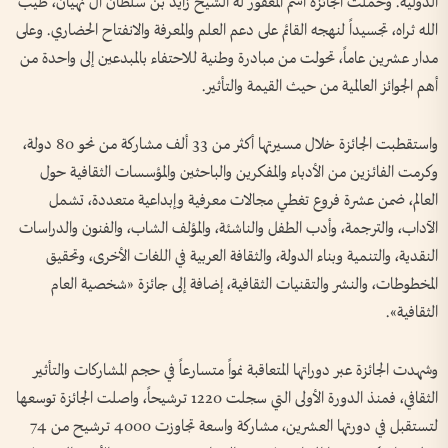
الدولية. وحملت الجائزة اسم المغفور له الشيخ زايد بن سلطان آل نهيان، طيب
الله ثراه، تجسيداً لنهجه القائم على دعم العلم والمعرفة والانفتاح الحضاري. وعلى
مدار عشرين عاماً، تحولت من مبادرة وطنية للاحتفاء بالمبدعين إلى واحدة من
أهم الجوائز العالمية من حيث القيمة والتأثير.
واستقطبت الجائزة خلال مسيرتها أكثر من 33 ألف مشاركة من نحو 80 دولة،
وكرمت الفائزين من الأدباء والمفكرين والباحثين والمؤسسات الثقافية حول
العالم، ضمن عشرة فروع تغطي مجالات معرفية وإبداعية متعددة، تشمل
الآداب، والترجمة، وأدب الطفل والناشئة، والمؤلف الشاب، والفنون والدراسات
النقدية، والتنمية وبناء الدولة، والثقافة العربية في اللغات الأخرى، وتحقيق
المخطوطات، والنشر والتقنيات الثقافية، إضافة إلى جائزة «شخصية العام
الثقافية».
وشهدت الجائزة عبر دوراتها المتعاقبة نمواً متسارعاً في حجم المشاركات والتأثير
الثقافي، فمنذ الدورة الأولى التي سجلت 1220 ترشيحاً، واصلت الجائزة توسعها
لتستقبل في دورتها العشرين، مشاركة واسعة تجاوزت 4000 ترشيح من 74