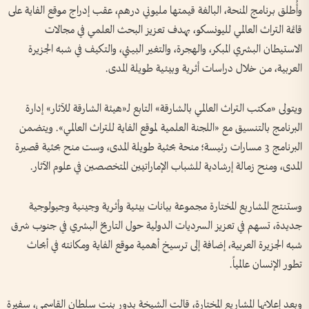
وأُطلق برنامج المنحة، البالغة قيمتها مليوني درهم، عقب إدراج موقع الفاية على
قائمة التراث العالمي لليونسكو، بهدف تعزيز البحث العلمي في مجالات
الاستيطان البشري المبكر، والهجرة، والتغير البيئي، والتكيف في شبه الجزيرة
العربية، من خلال دراسات أثرية وبيئية طويلة المدى.
ويتولى «مكتب التراث العالمي بالشارقة» التابع لـ«هيئة الشارقة للآثار» إدارة
البرنامج بالتنسيق مع «اللجنة العلمية لموقع الفاية للتراث العالمي». ويتضمن
البرنامج 3 مسارات رئيسة؛ منحة بحثية طويلة المدى، وست منح بحثية قصيرة
المدى، ومنح زمالة إرشادية للشباب الإماراتيين المتخصصين في علوم الآثار.
وستنتج المشاريع المختارة مجموعة بيانات بيئية وأثرية وجينية وجيولوجية
جديدة، تسهم في تعزيز السرديات الدولية حول التاريخ البشري في جنوب شرق
شبه الجزيرة العربية، إضافة إلى ترسيخ أهمية موقع الفاية ومكانته في أبحاث
تطور الإنسان عالمياً.
وبعد إعلانها المشاريع المختارة، قالت الشيخة بدور بنت سلطان القاسمي، سفيرة