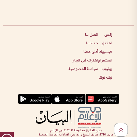
إكس
اتصل بنا
لينكدإن
خدماتنا
فيسبوك
أعلن معنا
انستغرام
اشترك في البيان
يوتيوب
سياسة الخصوصية
تيك توك
جميع الحقوق محفوظة ©
2026
دبي للإعلام
ص.ب 2710، طريق الشيخ زايد، دبي، الإمارات العربية المتحدة