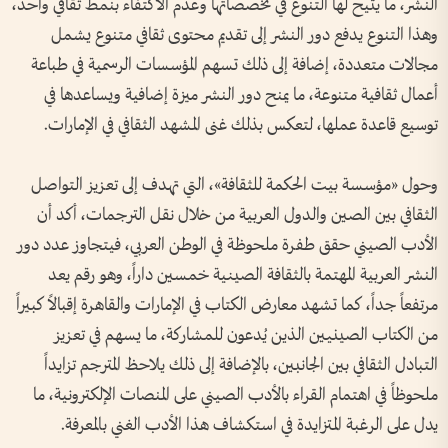
النشر، ما يتيح لها التنوع في تخصصاتها وعدم الاكتفاء بنمط ثقافي واحد،
وهذا التنوع يدفع دور النشر إلى تقديم محتوى ثقافي متنوع يشمل
مجالات متعددة، إضافة إلى ذلك تسهم المؤسسات الرسمية في طباعة
أعمال ثقافية متنوعة، ما يمنح دور النشر ميزة إضافية ويساعدها في
توسيع قاعدة عملها، لتعكس بذلك غنى المشهد الثقافي في الإمارات.
وحول «مؤسسة بيت الحكمة للثقافة»، التي تهدف إلى تعزيز التواصل
الثقافي بين الصين والدول العربية من خلال نقل الترجمات، أكد أن
الأدب الصيني حقق طفرة ملحوظة في الوطن العربي، فيتجاوز عدد دور
النشر العربية المهتمة بالثقافة الصينية خمسين داراً، وهو رقم يعد
مرتفعاً جداً، كما تشهد معارض الكتاب في الإمارات والقاهرة إقبالاً كبيراً
من الكتاب الصينيين الذين يُدعون للمشاركة، ما يسهم في تعزيز
التبادل الثقافي بين الجانبين، بالإضافة إلى ذلك يلاحظ المترجم تزايداً
ملحوظاً في اهتمام القراء بالأدب الصيني على المنصات الإلكترونية، ما
يدل على الرغبة المتزايدة في استكشاف هذا الأدب الغني بالمعرفة.