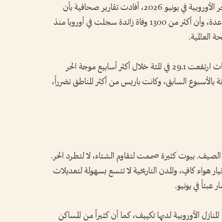
تكاد تختنق حين يتوقف الهواء. خلال موجة الحر الأوروبية في يونيو 2026، أفادت تقارير صحافية بأن
درجات الحرارة حطمت أرقاماً قياسية في دول عدة، وأن أكثر من 1300 وفاة زائدة سجلت في أوروبا منذ
وفي فرنسا وحدها، ذكرت «الغارديان» أن الوفيات ارتفعت 29.1 في المئة خلال أكثر أسابيع موجة الحر
20 وفاة إضافية مقارنة بالأسبوع السابق، وكانت باريس من أكثر المناطق تضرراً،
ن الصيف. بيوت كثيرة صممت لتقاوم الشتاء، لا لتطرد الحر.
يار هواء كافٍ، والمدن التاريخية لا تتسع بسهولة لتعديلات
عبئاً في يونيو.
نحو 20 في المئة فقط من المنازل الأوروبية لديها تكييف، كما أن كثيراً من المساكن