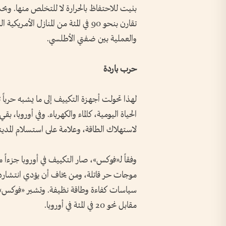
بنيت للاحتفاظ بالحرارة لا للتخلص منها. 
تقارن بنحو 90 في المئة من المنازل 
والعملية بين ضفتي الأطلسي.
حرب باردة
لهذا تحولت أجهزة التكييف إلى ما يشبه حرباً ث
الحياة اليومية، كالماء والكهرباء. وفي أوروبا، ب
لاستهلاك الطاقة، وعلامة على استسلام المدينة
وفقاً لـ«فوكس»، صار التكييف في أوروبا جزءا
موجات حر قاتلة، ومن يخاف أن يؤدي انتشاره إل
مقابل نحو 20 في المئة في أوروبا.