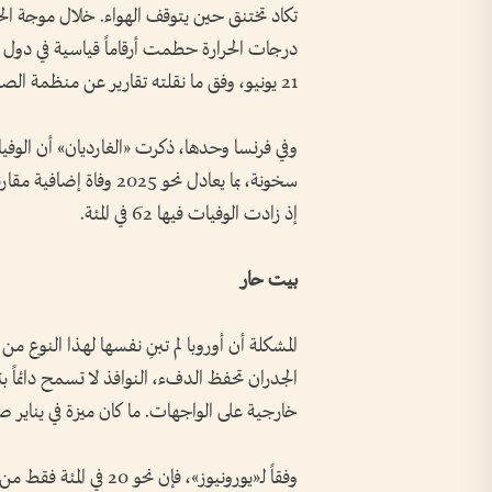
21 يونيو، وفق ما نقلته تقارير عن منظمة الصحة العالمية.
سخونة، بما يعادل نحو 25
إذ زادت الوفيات فيها 62 في المئة.
بيت حار
المشكلة أن أوروبا لم تبنِ نفسها لهذا النوع م
الجدران تحفظ الدفء، النوافذ لا تسمح دائماً بت
خارجية على الواجهات. ما كان ميزة في يناير صار 
وفقاً لـ«يورونيوز»، فإن 