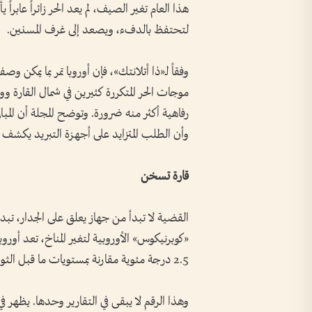
هذا العام تغير الصيف، لم يعد الحر زائراً عابرا
لتحتفظ بالدفء، ويصعد إلى غرف المسنين.
وفقاً لـ«ذا أتلانتك»، فإن أوروبا تمر بما يمك
موجات الحر المتكررة كثيرين في شمال القارة و
رفاهية أكثر منه ضرورة. وتوضح المجلة أن المب
وأن الطلب المتزايد على أجهزة التبريد يكشف 
قارة تسخن
القضية لا تبدأ من جهاز يعلق على الجدار، تبد
«كوبرنيكوس» الأوروبية لتغير المناخ، تعد أوروبا
2.5 درجة مئوية مقارنة بمستويات ما قبل الثورة الصناعية، أي بأكثر من ضعف المتوسط العالمي تقريباً.
وهذا الرقم لا يبقى في التقارير وحدها. يظهر في ا