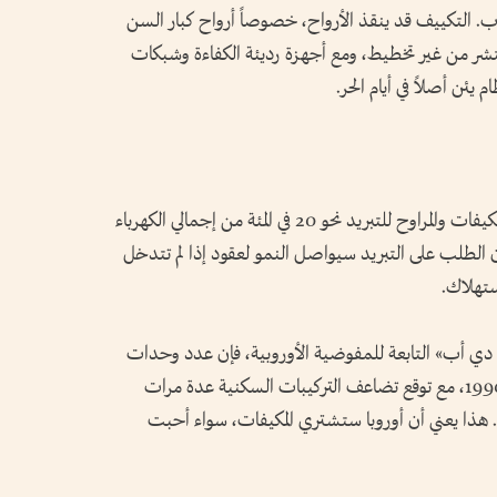
ب. التكييف قد ينقذ الأرواح، خصوصاً أرواح كبار السن
 انتشر من غير تخطيط، ومع أجهزة رديئة الكفاءة وشبكات
يئن أصلاً في أيام الحر.
بحسب وكالة الطاقة الدولية، يمثل استخدام المكيفات والمراوح للتبريد نحو 20 في المئة من إجمالي الكهرباء
ة أن الطلب على التبريد سيواصل النمو لعقود إذا لم تتدخل
ستهلاك.
 دي أب» التابعة للمفوضية الأوروبية، فإن عدد وحدات
التكييف في أوروبا تضاعف أكثر من مرة منذ 1990، مع توقع تضاعف التركيبات السكنية عدة مرات
ى دخلاً. هذا يعني أن أوروبا ستشتري المكيفات، سواء أحبت