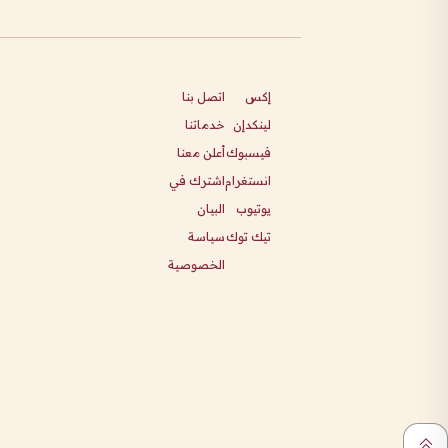
إكس
اتصل بنا
لينكدإن
خدماتنا
فيسبوك
أعلن معنا
انستغرام
اشترك في
يوتيوب
البيان
تيك توك
سياسة
الخصوصية