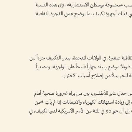
وبحسب «مجموعة بوسطن الاستشارية»، فإن هذه النسبة
الأمريكية التي تمتلك أجهزة تكييف، ما يوضح عمق الفجوة الثقافية
قافية صغيرة. في الولايات المتحدة، يبدو التكييف جزءاً من
قي طويلاً موضع ريبة: جهازاً قبيحاً على الواجهة، ومصدراً
 للحر بدلاً من إصلاح أسباب الاحترار.
ً من جدل عابر للأطلسي، بين من يراه ضرورة صحية أمام
ى زيادة استهلاك الكهرباء والانبعاثات إذا لم يأتِ ضمن
سياسات كفاءة وطاقة نظيفة. وتشير «فوكس» إلى أن نحو 90 في المئة من الأسر الأمريكية لديها تكييف، في