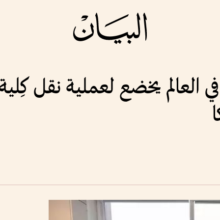
العالم يخضع لعملية نقل كِلية
ا