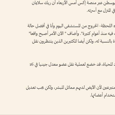
طن عبر منصة إكس أمس الأربعاء أن ريك سلايمان
المنزل مع أسرته.
ن 62 عاما القول " هذه اللحظة- الخروج من المستشفى اليوم وأنا في أفضل حالة
يه منذ أعوام كثيرة". وأضاف " الآن الأمر أصبح واقعا"
 بالنسبة له، ولكن أيضا للكثيرين الذين ينتظرون نقل
وكان الرجل، الذي عانى من مرض كلوي مهدد للحياة، قد خضع لعملية نقل عضو معدل جينيا في 16
متبرعين لأن الآيض لديهم مماثل للبشر، ولكن يجب تعديل
ستخدام أعضائها.