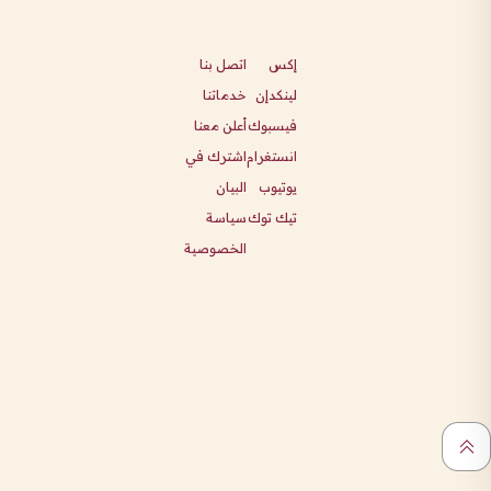
إكس
اتصل بنا
لينكدإن
خدماتنا
فيسبوك
أعلن معنا
انستغرام
اشترك في
يوتيوب
البيان
تيك توك
سياسة
الخصوصية