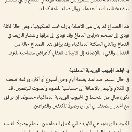
الحياة، هذا لأنه يتمثل بشعور من الصعقة المؤلمة في الدماغ والتي تستمر
لمدة 60 ثانية لتبدأ بعدها بالزوال طيلة ساعة كاملة.
هذا الصداع قد يدل على الإصابة بنزف تحت العنكبوتية، وهي حالة قاتلة
تؤدي إلى تضخم شرايين الدماغ وقد تؤدي إلى تمزقها وانتشار النزيف في
الدماغ وبالتالي السكتة الدماغية، وقد يرافق هذا الصداع حالة من
الغثيان والقيء، بالإضافة إلى الارتباك العقلي كأعراض مصاحبة للنزف.
3. تجلط الجيوب الوريدية الدماغية
في حال استمر صداعك بضعة أيام وحتى أسبوع أو أكثر، ورافقه ضعف
في الكلام والبصر بالإضافة إلى حساسية للضوء والصوت المرتفعين، قد
تكون تعاني من التجلط في الجيوب الوريدية الدماغية، خصوصًا إن ترافق
مع الخدر والضعف في الرأس وصولًا للكتفين والذراعين.
الجيوب الوريدية هي الأوردة التي تحمل الدماء من الدماغ وصولًا للقلب