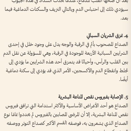
بعد أن ضخها القلب للدماغ، عندما يحدث انسداد في هذه الجيوب
سيؤدي ذلك إلى احتباس الدم وبالتالي النزيف والسكتات الدماغية فيما
بعد.
4. تمزق الشريان السباتي
الصداع المصحوب بألم في الرقبة والوجه يدل على وجود خلل في إحدى
الشرايين السباتية الأربعة الموجودة في الرقبة، وهي المسؤولة عن نقل الدم
بين القلب والرأس، وأحيانًا قد يتمزق أحد هذه الشرايين ما يؤدي إلى
تجلط وانقطاع الدم والأكسجين، الأمر الذي قد يؤدي إلى سكتة دماغية
أيضًا.
5. الإصابة بفيروس نقص المناعة البشرية
الصداع هو أحد الأعراض الأساسية والأكثر استدامة التي ترافق فيروس
نقص المناعة البشرية، إلا أن المرضى المصابين بالفيروس لم يحددوا تمامًا نوع
الصداع الذي يشعرون به، فوصفه القسم الأكبر كصداع التوتر ووصفه