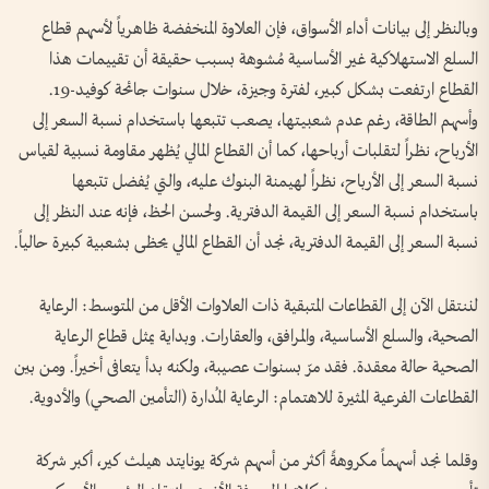
وبالنظر إلى بيانات أداء الأسواق، فإن العلاوة المنخفضة ظاهرياً لأسهم قطاع
السلع الاستهلاكية غير الأساسية مُشوهة بسبب حقيقة أن تقييمات هذا
القطاع ارتفعت بشكل كبير، لفترة وجيزة، خلال سنوات جائحة كوفيد-19.
وأسهم الطاقة، رغم عدم شعبيتها، يصعب تتبعها باستخدام نسبة السعر إلى
الأرباح، نظراً لتقلبات أرباحها، كما أن القطاع المالي يُظهر مقاومة نسبية لقياس
نسبة السعر إلى الأرباح، نظراً لهيمنة البنوك عليه، والتي يُفضل تتبعها
باستخدام نسبة السعر إلى القيمة الدفترية. ولحسن الحظ، فإنه عند النظر إلى
نسبة السعر إلى القيمة الدفترية، نجد أن القطاع المالي يحظى بشعبية كبيرة حالياً.
لننتقل الآن إلى القطاعات المتبقية ذات العلاوات الأقل من المتوسط: الرعاية
الصحية، والسلع الأساسية، والمرافق، والعقارات. وبداية يمثل قطاع الرعاية
الصحية حالة معقدة. فقد مرّ بسنوات عصيبة، ولكنه بدأ يتعافى أخيراً. ومن بين
القطاعات الفرعية المثيرة للاهتمام: الرعاية المُدارة (التأمين الصحي) والأدوية.
وقلما نجد أسهماً مكروهةً أكثر من أسهم شركة يونايتد هيلث كير، أكبر شركة