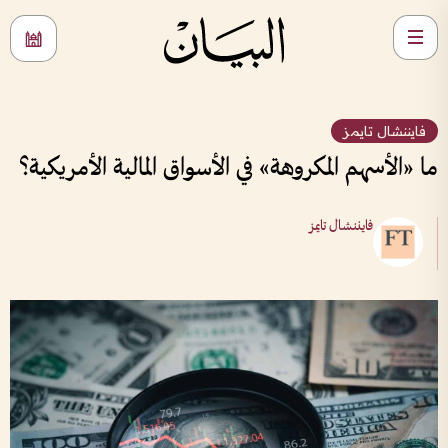
فايننشال تايمز
ما «الأسهم المكروهة» في الأسواق المالية الأمريكية؟
فايننشال تايمز