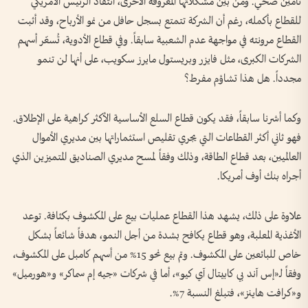
تأمين صحي. ومن بين مشكلاتها المعروفة الأخرى، انتقاد الرئيس الأمريكي
للقطاع بأكمله، رغم أن الشركة تتمتع بسجل حافل من نمو الأرباح، وقد أثبت
القطاع مرونته في مواجهة عدم الشعبية سابقاً. وفي قطاع الأدوية، تُسعّر أسهم
الشركات الكبرى، مثل فايزر وبريستول مايرز سكويب، على أنها لن تنمو
مجدداً. هل هذا تشاؤم مفرط؟
وكما أشرنا سابقاً، فقد يكون قطاع السلع الأساسية الأكثر كراهية على الإطلاق.
فهو ثاني أكثر القطاعات التي يجري تقليص استثماراتها بين مديري الأموال
العالميين، بعد قطاع الطاقة، وذلك وفقاً لمسح مديري الصناديق المتميزين الذي
أجراه بنك أوف أمريكا.
علاوة على ذلك، يشهد هذا القطاع عمليات بيع على المكشوف بكثافة. توعد
الأغذية المعلبة، وهو قطاع يكافح بشدة من أجل النمو، هدفاً شائعاً بشكل
خاص للبائعين على المكشوف. وتم بيع نحو 15% من أسهم كامبل على المكشوف،
وفقاً لـ«إس آند بي كابيتال آي كيو»، أما في شركات «جيه إم سماكر» و«هورميل»
و«كرافت هاينز»، فتبلغ النسبة 7%.