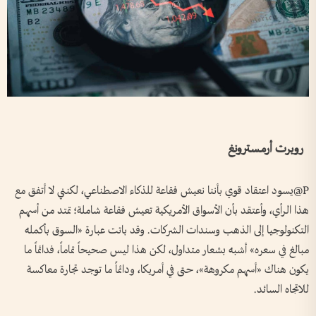
روبرت أرمسترونغ
P@يسود اعتقاد قوي بأننا نعيش فقاعة للذكاء الاصطناعي، لكنني لا أتفق مع
هذا الرأي، وأعتقد بأن الأسواق الأمريكية تعيش فقاعة شاملة؛ تمتد من أسهم
التكنولوجيا إلى الذهب وسندات الشركات. وقد باتت عبارة «السوق بأكمله
مبالغ في سعره» أشبه بشعار متداول، لكن هذا ليس صحيحاً تماماً، فدائماً ما
يكون هناك «أسهم مكروهة»، حتى في أمريكا، ودائماً ما توجد تجارة معاكسة
للاتجاه السائد.