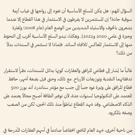
السؤال المهم: هل يمكن للسلع الأساسية أن تعود إلى رواجها في غياب أزمة
سوقية حادة؟ إن المستثمرين لا يفرطون في الاستثمار في هذا القطاع إلا عندما
يشعرون بالخوف والاستياء الشديدين من الوضع العام (عام 2008؛ ولفترة
وجيزة في عامي 2020 و2022). وهكذا، تبدو السلع الأساسية أقرب إلى التحوّط
منها إلى الاستثمار المعاكس للاتجاه السائد. فلماذا لا تستثمر في السندات بدلاً
من ذلك؟
غالباً ما يُشار إلى قطاعي المرافق والعقارات كونها بدائل للسندات، نظراً لاستقرار
تدفقاتهما النقدية وتوزيعات الأرباح. مع ذلك، وحتى قبل بضعة أشهر، حافظ
قطاع المرافق على وتيرة نموه جنباً إلى جنب مع مؤشر ستاندرد آند بورز 500
المعتمد على التكنولوجيا لسنوات عدة، لأن توفير الطاقة أصبح مجالاً يعتمد على
الذكاء الاصطناعي. وقد شهد القطاع تباطؤاً منذ ذلك الحين، لكن من الصعب
وصفه بالمكروه.
من ناحية أخرى، شهد العام الماضي انخفاضاً صادماً في أسهم العقارات المُدرجة في