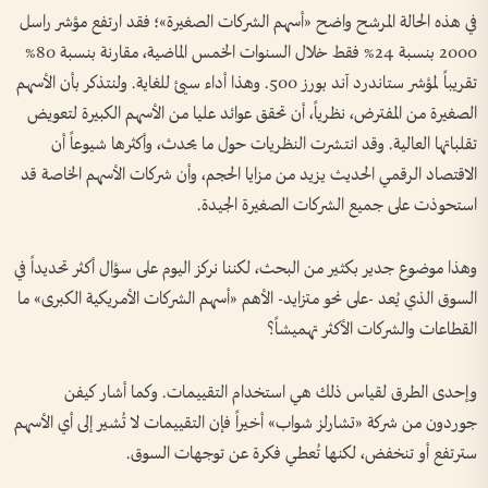
في هذه الحالة المرشح واضح «أسهم الشركات الصغيرة»؛ فقد ارتفع مؤشر راسل
2000 بنسبة 24% فقط خلال السنوات الخمس الماضية، مقارنة بنسبة 80%
تقريباً لمؤشر ستاندرد آند بورز 500. وهذا أداء سيئ للغاية. ولنتذكر بأن الأسهم
الصغيرة من المفترض، نظرياً، أن تحقق عوائد عليا من الأسهم الكبيرة لتعويض
تقلباتها العالية. وقد انتشرت النظريات حول ما يحدث، وأكثرها شيوعاً أن
الاقتصاد الرقمي الحديث يزيد من مزايا الحجم، وأن شركات الأسهم الخاصة قد
استحوذت على جميع الشركات الصغيرة الجيدة.
وهذا موضوع جدير بكثير من البحث، لكننا نركز اليوم على سؤال أكثر تحديداً في
السوق الذي يُعد -على نحو متزايد- الأهم «أسهم الشركات الأمريكية الكبرى» ما
القطاعات والشركات الأكثر تهميشاً؟
وإحدى الطرق لقياس ذلك هي استخدام التقييمات. وكما أشار كيفن
جوردون من شركة «تشارلز شواب» أخيراً فإن التقييمات لا تُشير إلى أي الأسهم
سترتفع أو تنخفض، لكنها تُعطي فكرة عن توجهات السوق.