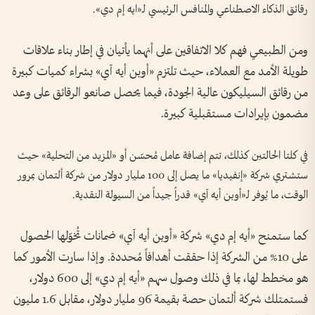
رقائق الذكاء الاصطناعي والمنافس الرئيسي لـ«ايه إم دي».
ومن الطبيعي فهم كلا الاتفاقين على أنهما يأتيان في إطار بناء علاقات
طويلة الأمد مع العملاء، حيث تلتزم «أوبن أيه آي» بشراء كميات كبيرة
من رقائق السيليكون عالية الجودة، فيما يحصل صانعو الرقائق على وعد
مضمون بإيرادات مستقبلية كبيرة.
في كلتا الحالتين كذلك، تتم إضافة عامل مُحسّن أو «المزيد من التحلية» حيث
ستشتري شركة «إنفيديا» ما يصل إلى 100 مليار دولار من شركة ألتمان بمرور
الوقت، ما يُوفر لـ«أوبن أيه آي» قدراً جيداً من السيولة النقدية.
كما ستمنح «أيه إم دي» شركة «أوبن أيه آي» ضمانات تُخوّلها الحصول
على 10% من الشركة إذا حققت أهدافاً مُحددة. وإذا سارت الأمور كما
هو مخطط لها، بما في ذلك وصول سهم «أيه إم دي» إلى 600 دولار،
فستمتلك شركة ألتمان حصة بقيمة 96 مليار دولار، مقابل 1.6 مليون