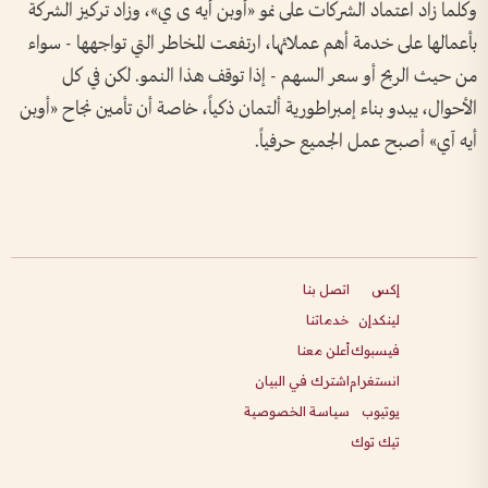
وكلما زاد اعتماد الشركات على نمو «أوبن أيه ى ي»، وزاد تركيز الشركة
بأعمالها على خدمة أهم عملائها، ارتفعت المخاطر التي تواجهها - سواء
من حيث الربح أو سعر السهم - إذا توقف هذا النمو. لكن في كل
الأحوال، يبدو بناء إمبراطورية ألتمان ذكياً، خاصة أن تأمين نجاح «أوبن
أيه آي» أصبح عمل الجميع حرفياً.
إكس
اتصل بنا
لينكدإن
خدماتنا
فيسبوك
أعلن معنا
انستغرام
اشترك في البيان
يوتيوب
سياسة الخصوصية
تيك توك