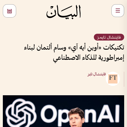
فايننشال تايمز
تكتيكات «أوبن أيه آي» وسام ألتمان لبناء
إمبراطورية للذكاء الاصطناعي
فايننشال تايمز