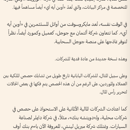
المتخصصة في مراكز البيانات، والتي تُعدّ «أوبن أيه آي» أيضاً مساهماً فيها.
في الوقت نفسه، تُعد مايكروسوفت من أوائل المستثمرين في «أوبن أيه
آي». كما تتعاون شركة ألتمان مع جوجل، كعميل وكمورد أيضاً، نظراً
لتوفر نماذجها على منصة جوجل السحابية.
وهذه نسخة جديدة من عادة قديمة للشركات.
وعلى سبيل المثال، للشركات اليابانية تاريخ طويل من تشابك حصص الملكية بين
العملاء والموردين، على الرغم من أن هذه الحصص يتم فكها في بعض الحالات
لتحرير رأس المال.
كما اعتادت الشركات المالية الألمانية على الاستحواذ على حصص في
شركات محلية، ولـ«دويتشه بنك»، مثلاً، في شركة دايملر لصناعة
السيارات. وتمتلك شركة ميريل لينش، المعروفة الآن باسم بنك أوف