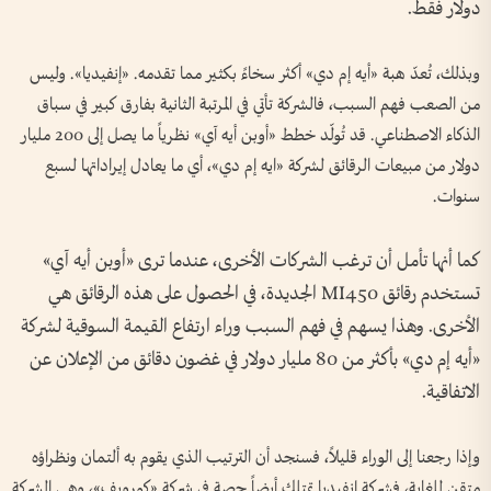
دولار فقط.
وبذلك، تُعدّ هبة «أيه إم دي» أكثر سخاءً بكثير مما تقدمه. «إنفيديا». وليس
من الصعب فهم السبب، فالشركة تأتي في المرتبة الثانية بفارق كبير في سباق
الذكاء الاصطناعي. قد تُولّد خطط «أوبن أيه آي» نظرياً ما يصل إلى 200 مليار
دولار من مبيعات الرقائق لشركة «ايه إم دي»، أي ما يعادل إيراداتها لسبع
سنوات.
كما أنها تأمل أن ترغب الشركات الأخرى، عندما ترى «أوبن أيه آي»
تستخدم رقائق MI450 الجديدة، في الحصول على هذه الرقائق هي
الأخرى. وهذا يسهم في فهم السبب وراء ارتفاع القيمة السوقية لشركة
«أيه إم دي» بأكثر من 80 مليار دولار في غضون دقائق من الإعلان عن
الاتفاقية.
وإذا رجعنا إلى الوراء قليلاً، فسنجد أن الترتيب الذي يقوم به ألتمان ونظراؤه
متقن للغاية، فشركة إنفيديا تمتلك أيضاً حصة في شركة «كورويف»، وهي الشركة