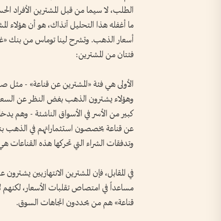
الطلب، لا سيما من قبل المشترين الأفراد الح
ما أغفله هذا التحليل آنذاك، هو أن هؤلاء المشت
أسعار الذهب. وتشرح لينا توماس من بنك «غو
فئتان من المشترين:
الأولى هي فئة «المشترين عن قناعة» - مثل صناد
وهؤلاء يشترون الذهب بغض النظر عن السعر. أم
كبير من الأسر في الأسواق الناشئة - وهم يدخ
عن قناعة يخصصون استثماراتهم في الذهب بناء
وتدفقات الشراء التي تحركها هذه القناعات هي ا
في المقابل، فإن المشترين الانتهازيين يشترون ع
مساعداً في امتصاص تقلبات الأسعار، لكنهم لا 
قناعة» هم من يحددون اتجاهات السوق.