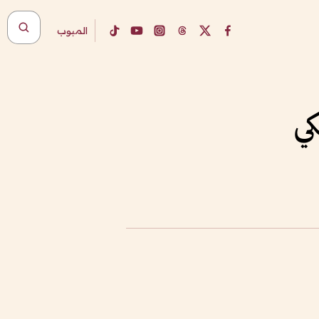
المبوب
كي