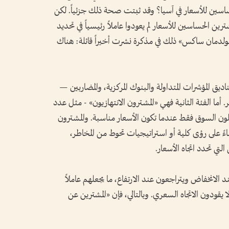
ساسين للأسعار في آسيا؟ وقد ثبتت صحة ذلك جزئياً. لكن
رين الحساسين للأسعار لم يعودوا عاملاً رئيسياً في تحديد
لدمان ساكس» ذلك في مذكرة نشرت أخيراً قائلة: هناك
يق المؤشرات المتداولة والبنوك المركزية، والمضاربين —
ا الفئة الثانية فهي «المشترون الانتهازيون» - مثل عدد
لون السوق فقط عندما تكون الأسعار مناسبة. والمشترون
ً على رؤى كلية أو استراتيجيات تحوط من المخاطر،
لتي تحدد اتجاه الأسعار.
ند الانخفاض ويتراجعون عند الارتفاع، ما يجعلهم عاملاً
يقودون الاتجاه السعري. وبالتالي، فإن «المشترين عن