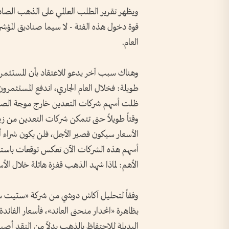
ويظهر تقرير الطلب العالمي على الذهب الصاد
قوة دخول هذه الفئة - لا سيما صناديق المؤش
العام.
وهناك سبب آخر يدعو للاعتقاد بأن المستثمري
طويلة: فخلال العام الجاري، اندفع المستثمرو
ظلت أسهم شركات التعدين خارج موجة الصعود 
وقتاً طويلاً حتى تتمكن شركات التعدين من زيا
الأسعار سيكون قصير الأجل، فلن يكون شراء أ
أسهم هذه الشركات الآن تعكس توقعات باستمر
الأهم: لماذا شهد الذهب قفزة هائلة خلال الأسا
وفقاً لتحليل آكاش دوشي من شركة «ستيت ستر
بظاهرة «انحدار منحنى العائد»، فأسعار الفائدة
البديلة للاحتفاظ بالذهب بدلاً من النقد أص