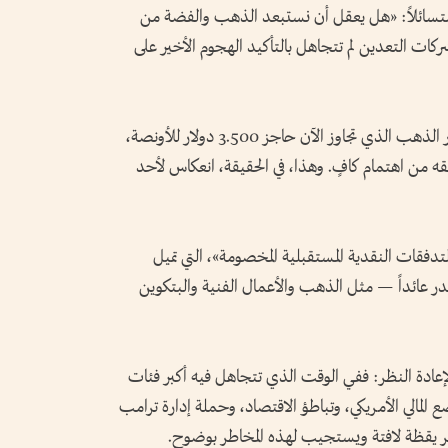
تسائلاً: «هل يعقل أن نستبعد الذهب والفضة من
ركات التعدين لم تتجاهل بالتأكيد الهجوم الأخير على
وكنا قد أشرنا بالفعل إلى الارتفاع الحاد في أسعار الذهب الذي تجاوز الآن حاجز 3.500 دولار للأونصة،
حقه من اهتمام كافٍ. وهذا، في الحقيقة، انعكاس لأحد
تدفقات النقدية المستقبلية المخصومة»، التي تميل
 تدر عائداً — مثل الذهب والأعمال الفنية والبتكوين
إعادة النظر: ففي الوقت الذي تتجاهل فيه أكبر فئات
المالي الأمريكي، وتباطؤ الاقتصاد، وحملة إدارة ترامب
هر يقظة لافتة ويستجيب لهذه المخاطر بوضوح.