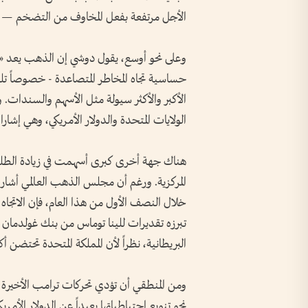
الأجل مرتفعة بفعل المخاوف من التضخم — و
وعلى نحو أوسع، يقول دوشي إن الذهب يعد «أص
حساسية تجاه المخاطر المتصاعدة - خصوصاً تلك ا
الأكبر والأكثر سيولة مثل الأسهم والسندات.
الولايات المتحدة والدولار الأمريكي، وهي إشار
هناك جهة أخرى كبرى أسهمت في زيادة الطل
المركزية. ورغم أن مجلس الذهب العالمي أشار إل
خلال النصف الأول من هذا العام، فإن الاتجاه 
تبرزه تقديرات للينا توماس من بنك غولدمان
البريطانية، نظراً لأن المملكة المتحدة تحتضن أ
ومن المنطقي أن تؤدي تحركات ترامب الأخيرة ضد
نحو تنويع احتياطياتها بعيداً عن الدولار الأمر