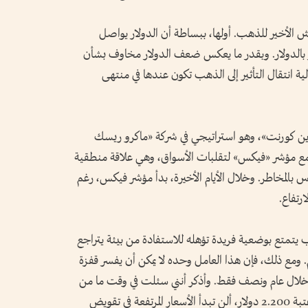
الأخير للذهب. أولها، ببساطة أن الدولار يواصل
عر بالدولار. وبقدر ما يعكس ضعف الدولار مخاوف بشأن
آلية انتقال التأثير إلى الذهب تكون عندها في منتهى
«دين كورنت»، وهو استراتيجي في شركة «ماكرو ريسك
ية مع مؤشر «فيكس» لتقلبات الأسواق، وهي علاقة منطقية
س بالمخاطر. وخلال الأيام الأخيرة، بدأ مؤشر فيكس، رغم
رتفاع.
ذهب يتمتع بوضعية فريدة تؤهله للاستفادة من بيئة يتراجع
م. ومع ذلك، فإن هذا العامل وحده لا يمكن أن يفسر قفزة
2.00 إلى أكثر من 3.500 دولار خلال عام ونصف فقط. وأذكر أنني سئلت في وقت ما من
عام 2023 أو أوائل 2024: إذا تجاوز الذهب عتبة 2.200 دولار، ألن تبدأ الأسعار المرتفعة في تقويض