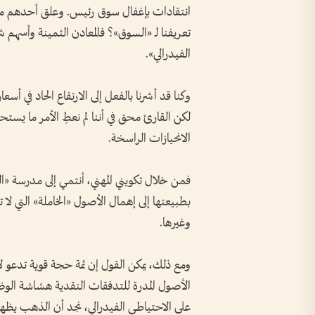
انتقادات بإغفال سوق رئيس. وعلق أحدهم م
تعريفنا لـ «السوق»؟ فالمعادن الثمينة وأسهم ش
الفيدرالي».
لكن القارئ محق في أننا لم نعطِ الأمر ما يست
الانحيازات الراسخة.
فمن خلال تكويني المهني، أنتمي إلى مدرسة «ال
بطبيعتها إلى إهمال الأصول «الخاملة» التي لا
وغيرها.
ومع ذلك، يمكن القول إن ثمة حجة قوية تدعو ل
الأصول المدرة للتدفقات النقدية هشاشة الوضع 
على الاحتياطي الفيدرالي، نجد أن الذهب يظ