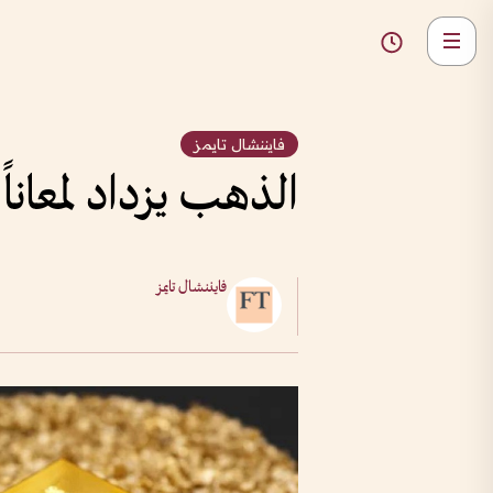
فايننشال تايمز
الذهب يزداد لمعان
فايننشال تايمز