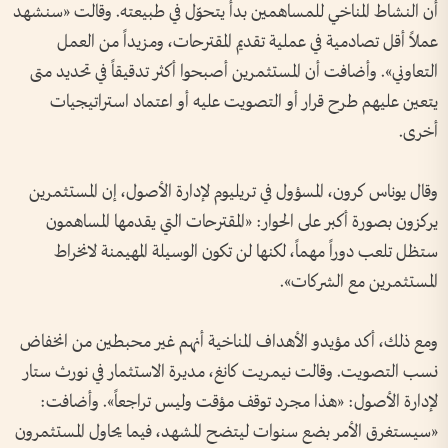
أن النشاط المناخي للمساهمين بدأ يتحوّل في طبيعته. وقالت «سنشهد
عملاً أقل تصادمية في عملية تقديم المقترحات، ومزيداً من العمل
التعاوني». وأضافت أن المستثمرين أصبحوا أكثر تدقيقاً في تحديد متى
يتعين عليهم طرح قرار أو التصويت عليه أو اعتماد استراتيجيات
أخرى.
وقال يوناس كرون، المسؤول في تريليوم لإدارة الأصول، إن المستثمرين
يركزون بصورة أكبر على الحوار: «المقترحات التي يقدمها المساهمون
ستظل تلعب دوراً مهماً، لكنها لن تكون الوسيلة المهيمنة لانخراط
المستثمرين مع الشركات».
ومع ذلك، أكد مؤيدو الأهداف المناخية أنهم غير محبطين من انخفاض
نسب التصويت. وقالت نيمريت كانغ، مديرة الاستثمار في نورث ستار
لإدارة الأصول: «هذا مجرد توقف مؤقت وليس تراجعاً». وأضافت:
«سيستغرق الأمر بضع سنوات ليتضح المشهد، فيما يحاول المستثمرون