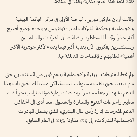
10% فقط هذا العام، مقارنة بـ18% في 2024.
وقالت أريان ماركيز مورين، الباحثة الأولى في مركز الحوكمة البيئية
والاجتماعية وحوكمة الشركات لدى «كونفرنس بورد»: «الجميع أصبح
أكثر حذراً وتجنباً للمخاطر». وأضافت أن الشركات والمساهمين
والمستثمرين يفكرون الآن بعناية أكبر فيما يعد «الأكثر جوهرية الأكثر
أهمية» لمطالبهم والإفصاحات المتعلقة بها.
ولم تحظ المقترحات البيئية والاجتماعية بدعم قوي من المستثمرين حتى
عام 2021، حين بلغت مستويات قياسية، لكن منذ ذلك الحين بات هذا
الدعم يشهد تراجعاً مستمراً. وقد شنّت إدارة دونالد ترامب حرباً ضد
معايير وإجراءات التنوع والمساواة والشمول، مما أدى إلى انخفاض
الدعم لمقترحات إدارة رأس المال البشري، الذي يشمل المبادرات
الاجتماعية للشركات، إلى 9%، مقارنة بـ15% في العام السابق.