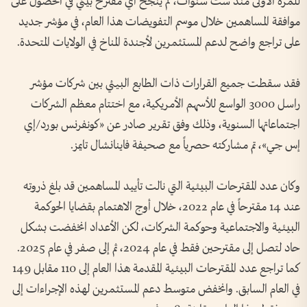
للمرة الأولى منذ ست سنوات، لم ينجح أي مقترح بيئي في الحصول على
موافقة المساهمين خلال موسم التفويضات هذا العام، في مؤشر جديد
على تراجع واضح لدعم المستثمرين لأجندة المناخ في الولايات المتحدة.
فقد سقطت جميع القرارات ذات الطابع البيئي بين شركات مؤشر
راسل 3000 الواسع للأسهم الأمريكية، مع اختتام معظم الشركات
اجتماعاتها السنوية، وذلك وفق تقرير صادر عن «كونفرنس بورد/إي
إس جي»، تم مشاركته حصرياً مع صحيفة فاينانشال تايمز.
وكان عدد المقترحات البيئية التي نالت تأييد المساهمين قد بلغ ذروته
عند 14 مقترحاً في عام 2022، خلال أوج الاهتمام بقضايا الحوكمة
البيئية والاجتماعية وحوكمة الشركات، لكن الأعداد انخفضت بشكل
حاد لتصل إلى مقترحين فقط في عام 2024، ثم إلى صفر في عام 2025.
كما تراجع عدد المقترحات البيئية المقدمة هذا العام إلى 110 مقابل 149
في العام السابق. وانخفض متوسط دعم المستثمرين لهذه الإجراءات إلى