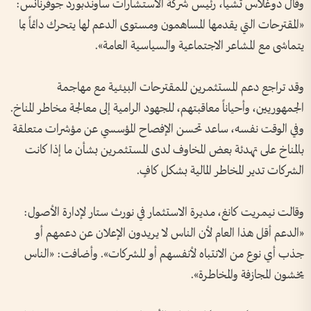
وقال دوغلاس تشيا، رئيس شركة الاستشارات ساوندبورد جوفرنانس:
«المقترحات التي يقدمها المساهمون ومستوى الدعم لها يتحرك دائماً بما
يتماشى مع المشاعر الاجتماعية والسياسية العامة».
وقد تراجع دعم المستثمرين للمقترحات البيئية مع مهاجمة
الجمهوريين، وأحياناً معاقبتهم، للجهود الرامية إلى معالجة مخاطر المناخ.
وفي الوقت نفسه، ساعد تحسن الإفصاح المؤسسي عن مؤشرات متعلقة
بالمناخ على تهدئة بعض المخاوف لدى المستثمرين بشأن ما إذا كانت
الشركات تدير المخاطر المالية بشكل كافٍ.
وقالت نيمريت كانغ، مديرة الاستثمار في نورث ستار لإدارة الأصول:
«الدعم أقل هذا العام لأن الناس لا يريدون الإعلان عن دعمهم أو
جذب أي نوع من الانتباه لأنفسهم أو للشركات». وأضافت: «الناس
يخشون المجازفة والمخاطرة».