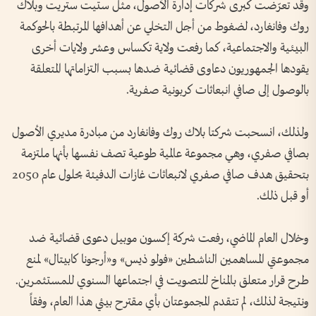
وقد تعرّضت كبرى شركات إدارة الأصول، مثل ستيت ستريت وبلاك
روك وفانغارد، لضغوط من أجل التخلي عن أهدافها المرتبطة بالحوكمة
البيئية والاجتماعية، كما رفعت ولاية تكساس وعشر ولايات أخرى
يقودها الجمهوريون دعاوى قضائية ضدها بسبب التزاماتها المتعلقة
بالوصول إلى صافي انبعاثات كربونية صفرية.
ولذلك، انسحبت شركتا بلاك روك وفانغارد من مبادرة مديري الأصول
بصافي صفري، وهي مجموعة عالمية طوعية تصف نفسها بأنها ملتزمة
بتحقيق هدف صافي صفري لانبعاثات غازات الدفيئة بحلول عام 2050
أو قبل ذلك.
وخلال العام الماضي، رفعت شركة إكسون موبيل دعوى قضائية ضد
مجموعتي المساهمين الناشطين «فولو ذيس» و«أرجونا كابيتال» لمنع
طرح قرار متعلق بالمناخ للتصويت في اجتماعها السنوي للمستثمرين.
ونتيجة لذلك، لم تتقدم المجموعتان بأي مقترح بيئي هذا العام، وفقاً