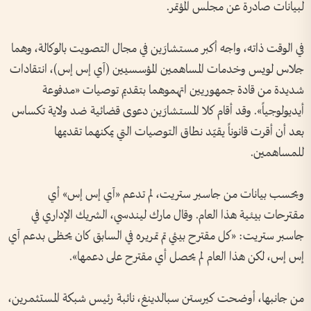
لبيانات صادرة عن مجلس المؤتمر.
في الوقت ذاته، واجه أكبر مستشارَين في مجال التصويت بالوكالة، وهما
جلاس لويس وخدمات المساهمين المؤسسيين (آي إس إس)، انتقادات
شديدة من قادة جمهوريين اتهموهما بتقديم توصيات «مدفوعة
أيديولوجياً». وقد أقام كلا المستشارَين دعوى قضائية ضد ولاية تكساس
بعد أن أقرت قانوناً يقيّد نطاق التوصيات التي يمكنهما تقديمها
للمساهمين.
وبحسب بيانات من جاسبر ستريت، لم تدعم «آي إس إس» أي
مقترحات بيئية هذا العام. وقال مارك ليندسي، الشريك الإداري في
جاسبر ستريت: «كل مقترح بيئي تم تمريره في السابق كان يحظى بدعم آي
إس إس، لكن هذا العام لم يحصل أي مقترح على دعمها».
من جانبها، أوضحت كيرستن سبالدينغ، نائبة رئيس شبكة المستثمرين،