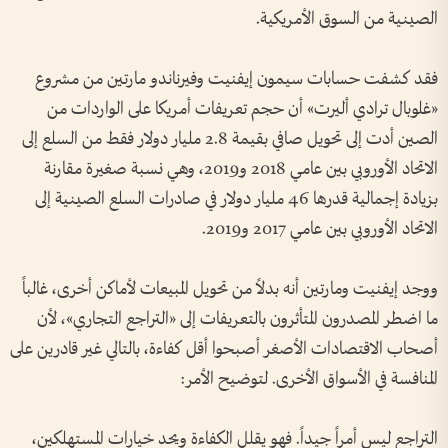
الصينية من السوق الأمريكية.
فقد كشفت حسابات سيمون إيفنيت وفيرناندو مارتين من مشروع
«غلوبال ترادي أليرت» أن حجم تعريفات أمريكا على الواردات من
الصين أدت إلى تحويل صافي بقيمة 2.8 مليار دولار فقط من السلع إلى
الاتحاد الأوروبي بين عامي 2018 و2019، وهي نسبة صغيرة مقارنة
بزيادة إجمالية قدرها 46 مليار دولار في صادرات السلع الصينية إلى
الاتحاد الأوروبي بين عامي 2017 و2019.
ووجد إيفنيت ومارتين أنه بدلاً من تحويل المبيعات لأماكن أخرى، غالباً
ما اضطر المصدرون المتأثرون بالتعريفات إلى «التراجع التجاري»، لأن
أصحاب الاقتصادات الأصغر أصبحوا أقل كفاءة، بالتالي غير قادرين على
المنافسة في الأسواق الأخرى. لتوضيح الأمر:
التراجع ليس أمراً جيداً. فهو يقلل الكفاءة ويحد خيارات المستهلكين،