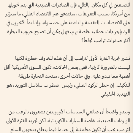
المصنعين في كل مكان. بالتالي، فإن الصادرات الصينية التي يتم تحويلها
من أمريكا، بسبب التعريفات، ستتدفق عبر الاقتصاد العالمي، ما سيؤثر
على الاقتصادات المتقدمة والناشئة على حد سواء. وإذا بدأ الآخرون في
الرد بإجراءات حمائية خاصة بهم، فهل يمكن أن تصبح حروب التجارة
أكثر صادرات ترامب نجاحاً؟
تشير تجربة الفترة الأولى لترامب إلى أن هذه المخاوف خطيرة لكنها
ليست بالضرورة كارثية. ففي بعض الحالات، تكون السوق الأمريكية أقل
أهمية مما تبدو عليه. وفي حالات أخرى، ستجد التجارة طريقة
للتكيف. إن خطر الركود العالمي، وليس اضطراب سلاسل التوريد، هو
التهديد الحقيقي.
ويبدو واضحاً أن صانعي السياسات الأوروبيين يشعرون بالرعب من
الواردات الصينية، خاصة السيارات الكهربائية. لكن تجربة الفترة الأولى
لترامب يجب أن تكون مطمئنة إلى حد ما فيما يتعلق بتحويل السلع