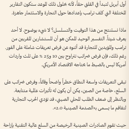
أول أبريل لتبدأ في القلق حقاً، لأنه بحلول ذلك الموعد ستكون التقارير
المختلفة التي كلف ترامب بإعدادها حول التجارة والاستثمار جاهزة.
ماذا نستنتج من هذا التوقيت والتسلسل؟ لا شيء بوضوح. لا أحد
يعرف شيئاً. التفسير الوحيد الممكن هو أن المستشارين المقربين من
ترامب والمؤيدين للتجارة قد أثنوه عن فرض تعريفات شاملة على الفور.
رغم ذلك، فإن فرض ضرائب تتراوح بين 10 و25 % على ثلث واردات
أمريكا ليس بالضبط ما يحتاجه الاقتصاد الأمريكي.
تبقى التعريفات واسعة النطاق خطراً واضحاً وقائماً، وفرض ضرائب على
السلع، خاصة من الصين، يمكن أن يكون له تأثيرات عالمية متتابعة.
وبالنظر إلى ضعف الطلب المحلي الصيني، قد تؤدي الحرب التجارية
لتفاقم ما يسمى بـ«الصدمة الصينية 2.0».
حيث تقوم الصادرات الصينية الرخيصة من السلع عالية التقنية بإزاحة