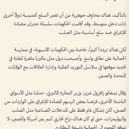
بالتأكيد، هناك مخاوف جوهرية من أن تغمر السلع الصينية دولاً أخرى
ذات دخل متوسط، وقد أقامت الحكومات سلسلة جدران مضادة
للإغراق ضد سلع أساسية مثل الصلب.
لكن هناك تردداً كبيراً، خاصة بين الحكومات الآسيوية، في ممارسة
الحمائية على نطاق واسع. وأصبحت دول مثل ماليزيا ماهرة للغاية في
تحديد موقعها في سلاسل التوريد العالمية وإدارة العلاقات مع الولايات
المتحدة والصين.
وقال تينغكو زافرول عزيز، وزير التجارة الماليزي: «مثلنا مثل الأسواق
الناشئة الأخرى، فرضنا بعض الرسوم المضادة للإغراق على الواردات من
الصين، لكن بشكل عام فقط على المدخلات الصناعية مثل الصلب
والبوليمرات. حتى لو كان هناك نزاع تجاري كبير بين أمريكا والصين، لا
نتوقع اللجوء إلى الحمائية واسعة النطاق».