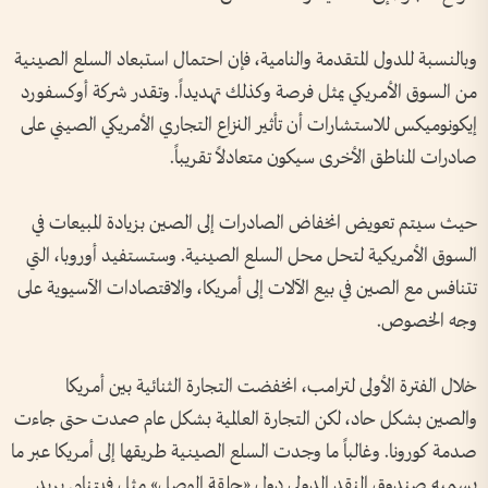
وبالنسبة للدول المتقدمة والنامية، فإن احتمال استبعاد السلع الصينية
من السوق الأمريكي يمثل فرصة وكذلك تهديداً. وتقدر شركة أوكسفورد
إيكونوميكس للاستشارات أن تأثير النزاع التجاري الأمريكي الصيني على
صادرات المناطق الأخرى سيكون متعادلاً تقريباً.
حيث سيتم تعويض انخفاض الصادرات إلى الصين بزيادة المبيعات في
السوق الأمريكية لتحل محل السلع الصينية. وستستفيد أوروبا، التي
تتنافس مع الصين في بيع الآلات إلى أمريكا، والاقتصادات الآسيوية على
وجه الخصوص.
خلال الفترة الأولى لترامب، انخفضت التجارة الثنائية بين أمريكا
والصين بشكل حاد، لكن التجارة العالمية بشكل عام صمدت حتى جاءت
صدمة كورونا. وغالباً ما وجدت السلع الصينية طريقها إلى أمريكا عبر ما
يسميه صندوق النقد الدولي دول «حلقة الوصل» مثل فيتنام. يريد