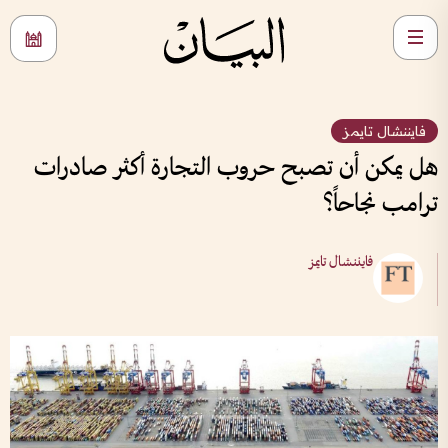
فايننشال تايمز
هل يمكن أن تصبح حروب التجارة أكثر صادرات
ترامب نجاحاً؟
فايننشال تايمز