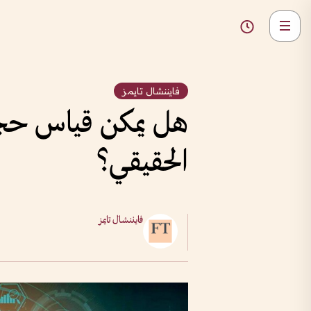
فايننشال تايمز
هل يمكن قياس حجم 
الحقيقي؟
فايننشال تايمز