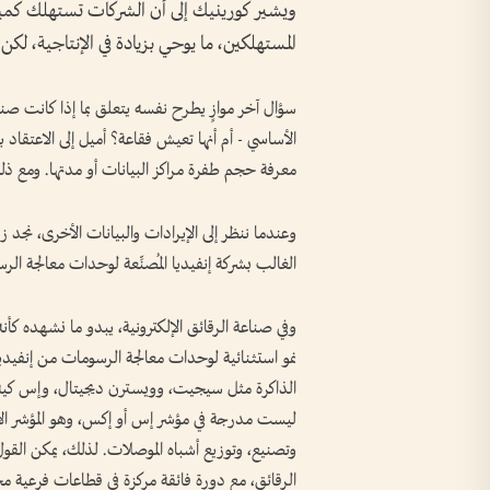
ويشير كورينيك إلى أن الشركات تستهلك كميةً
المستهلكين، ما يوحي بزيادة في الإنتاجية، لكن ه
سؤال آخر موازٍ يطرح نفسه يتعلق بما إذا كانت صنا
الأساسي - أم أنها تعيش فقاعة؟ أميل إلى الاعتقاد 
معرفة حجم طفرة مراكز البيانات أو مدتها. ومع ذلك
الغالب بشركة إنفيديا المُصنِّعة لوحدات معالجة الرس
وفي صناعة الرقائق الإلكترونية، يبدو ما نشهده كأ
نمو استثنائية لوحدات معالجة الرسومات من إنفيدي
الذاكرة مثل سيجيت، وويسترن ديجيتال، وإس كيه ه
وتصنيع، وتوزيع أشباه الموصلات. لذلك، يمكن الق
الرقائق، مع دورة فائقة مركزة في قطاعات فرعية مح