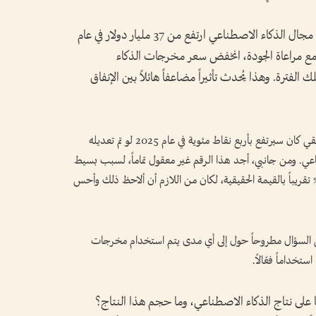
وقد وجدا أن الإنفاق الأمريكي على الحوسبة في مجال الذكاء الاصطناعي ارتفع من 37 مليار دولار في عام
21 مليار دولار في عام 2025، لكن مع مراعاة الجودة، انخفض سعر مخرجات الذكاء
تدلال) بنسبة 94% خلال تلك الفترة. وهذا يُحدث تأثيراً مضاعفاً هائلاً بين الإنفاق
وبحسب تقديرهما، فإن الناتج المحلي الإجمالي الحقيقي كان سيرتفع بأربع نقاط مئوية في عام 2025 لو تم تعديله
ي. ومن جانبي، أجد هذا الرقم غير معقول تماماً، لسبب بسيط
و أنني لو كنت أعيش في اقتصاد ينمو بنسبة 6% تقريباً بالقيمة الحقيقية، لكان من اللازم أن ألاحظ ذلك وأحس
يبقى السؤال مطروحاً حول إلى أي مدى يتم استخدام مخرجات
تخداماً فعّالاً.
ها على نتاج الذكاء الاصطناعي، وما حجم هذا النتاج؟