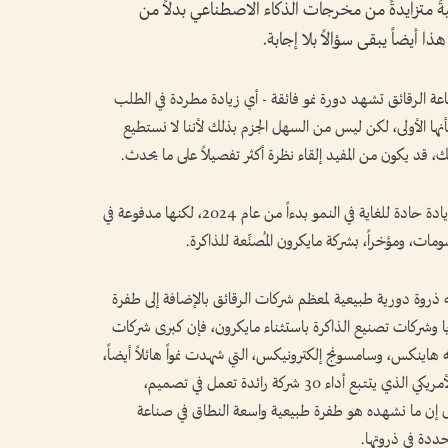
 متزايدةً من مخرجات الذكاء الاصطناعي بدلاً من
ذا أيضاً يبقى سؤالاً بلا إجابة.
عة الرقائق تشهد دورة نمو فائقة - أي زيادة مطردة في الطلب
بأنها الأولى، لكن ليس من السهل الجزم بذلك لأننا لا نستطيع
، قد يكون من المفيد إلقاء نظرة أكثر تفصيلاً على ما يحدث.
وعندما ننظر إلى الإيرادات والبيانات الأخرى، نجد زيادة حادة للغاية في النمو بدءاً من عام 2024، لكنها مدفوعة في
ومات، ومؤخراً، بشركة مايكرون المُصنِّعة للذاكرة.
نه ذروة دورية طبيعية لمعظم شركات الرقائق بالإضافة إلى طفرة
ا وشركات تصنيع الذاكرة باستثناء مايكرون، فإن كبرى شركات
اينكس، وسامسونج إلكترونيكس، التي شهدت نمواً هائلاً أيضاً،
ليست مدرجة في مؤشر إس أو إكس، وهو المؤشر الأمريكي الذي يتتبع أداء 30 شركة رائدة تعمل في تصميم،
ول إن ما نشهده هو طفرة طبيعية واسعة النطاق في صناعة
ددة في ذروتها.