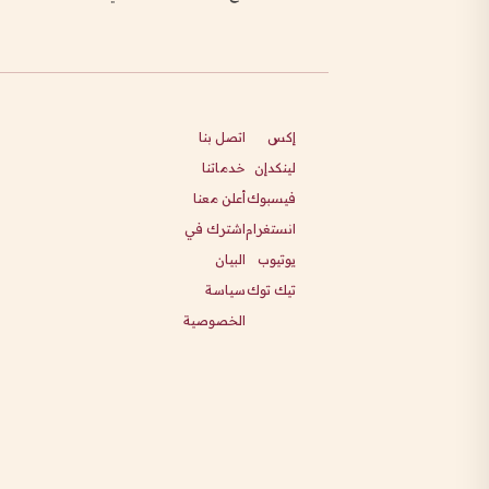
إكس
اتصل بنا
لينكدإن
خدماتنا
فيسبوك
أعلن معنا
انستغرام
اشترك في
يوتيوب
البيان
تيك توك
سياسة
الخصوصية