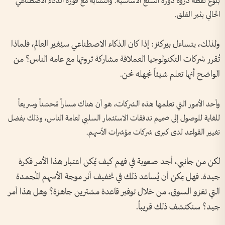
بلوغ نقطة ذروة دورة السلع الأساسية. والتشابه مع فورة الذكاء الاصطناعي
الحالي يثير القلق.
ولذلك، يتساءل بيركنز: إذا كان الذكاء الاصطناعي سيُغير العالم، فلماذا
تُقرر شركات التكنولوجيا العملاقة مشاركة ثروتها مع عامة الناس؟ من
الواضح أنها تعلم شيئاً نجهله نحن.
وأحد الأمور التي تعلمها هذه الشركات، هو أن هناك مساراً مُحسّناً وسريعاً
للغاية للوصول إلى صميم تدفقات الاستثمار السلبي لعامة الناس، وذلك بفضل
تغيير القواعد لدى كبرى شركات مؤشرات الأسهم.
لكن من جانبي، أجد صعوبة في فهم كيف يُمكن اعتبار هذا الأمر فكرة
جيدة. فهل يمكن أن يُساعد ذلك في تخفيف أثر موجة الأسهم المُجمدة
التي تغزو السوق، من خلال توفير قاعدة مشترين جاهزة؟ وهل هذا أمر
جيد؟ سنكتشف ذلك قريباً.