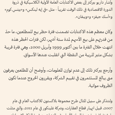
وأشار داريو بيركنز إلى بعض الاكتتابات العامة الأولية الكلاسيكية في ذروة
الدورة الاقتصادية في ذلك الوقت تقريباً - مثل «في إيه لينكس» و«بيتس.كوم»
و«آسك جيفز» و«ويبفان».
وكان معظم هذه الاكتتابات تضمنت فترة حظر بيع للمطلعين، ما حدّ
من قدرتهم على بيع الأسهم لمدة ستة أشهر، لكن فترات الحظر هذه
انتهت خلال الفترة ما بين أكتوبر 1999 وأبريل 2000، وهي فترة قريبة
بشكل مثير للريبة من النقطة التي انقلبت عندها الأسواق.
وأرجع بيركنز ذلك إلى عدم توازن المعلومات، وأوضح أن المطلعين يعرفون
متى يبالغ المستثمرون في تقييم الشركة، ويقررون الخروج عندما تكون
الظروف مواتية.
ولنتذكر على سبيل المثال طرح مجموعة بلاكستون للاكتتاب العام في عام
2007، قبيل انهيار قطاع العقارات، وشركة غلينكور في عام 2011، والتي مثلت