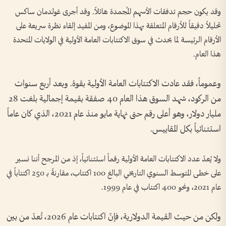
وقد يكون حجم تدفقات الأسهم المُجمدة هائلاً. وقد أجرى غولدمان ساكس
تحليلاً دقيقاً للأرقام المتعلقة بهذا الموضوع، ومن المفيد إلقاء نظرة سريعة على
الأرقام الرئيسة لما يحدث في سوق الاكتتابات العامة الأولية في الولايات المتحدة
هذا العام.
وعموماً، فقد عادت الاكتتابات العامة الأولية بقوة. وبعد أربع سنوات
من الركود، شهد السوق هذا العام 40 صفقة بقيمة إجمالية بلغت 28
مليار دولار، وهو أعلى رقم حتى نهاية مايو منذ عام 2021، الذي كان عاماً
استثنائياً بكل المقاييس.
ولا يُعدّ عدد الاكتتابات العامة الأولية رقماً استثنائياً، إذ من المرجح أننا نسير
على خطى المتوسط السنوي التاريخي البالغ 100 اكتتاب، مقارنةً بـ 250 اكتتاباً في
عام 2021، ونحو 400 اكتتاب في عام 1999.
ولكن من حيث القيمة الدولارية، فإنّ اكتتابات عام 2026، تُعدّ من بين