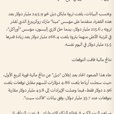
وبحسب البيانات، بلغت ثروة مايكل ديل نحو 245.9 مليار دولار بعد
هذه القفزة، متقدما على مؤسس "ميتا" مارك زوكربيرغ الذي تُقدّر
ثروته بـ 215.6 مليار دولار، بينما حلّ لاري إليسون، مؤسس "أوراكل"،
في المرتبة الأعلى منهما بثروة بلغت 266.4 مليار دولار بعد زيادة قدرها
13.5 مليار دولار في اليوم نفسه.
نتائج مالية فاقت التوقعات
جاء هذا الصعود الحاد بعد إعلان "ديل" عن نتائج مالية قوية للربع الأول،
حيث سجلت أرباحا بلغت 4.86 دولارات للسهم مقابل توقعات بلغت
2.96 دولار فقط، فيما وصلت الإيرادات إلى 43.8 مليار دولار مقارنة
بتوقعات عند 35.7 مليار دولار، وفق بيانات "فاكت سيت".
وساهم النمو الكبير في قطاع الذكاء الاصطناعي في تعزيز النتائج، إذ