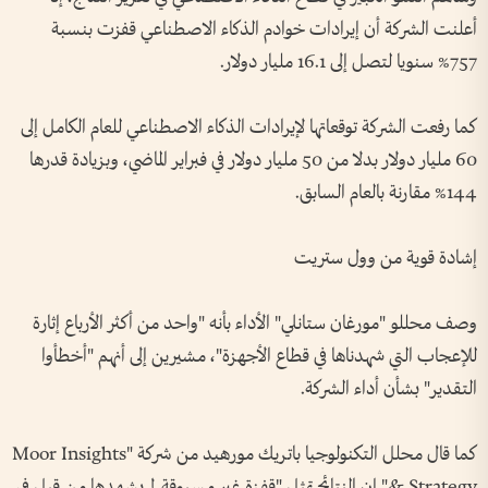
أعلنت الشركة أن إيرادات خوادم الذكاء الاصطناعي قفزت بنسبة
757% سنويا لتصل إلى 16.1 مليار دولار.
كما رفعت الشركة توقعاتها لإيرادات الذكاء الاصطناعي للعام الكامل إلى
60 مليار دولار بدلا من 50 مليار دولار في فبراير الماضي، وبزيادة قدرها
144% مقارنة بالعام السابق.
إشادة قوية من وول ستريت
وصف محللو "مورغان ستانلي" الأداء بأنه "واحد من أكثر الأرباع إثارة
للإعجاب التي شهدناها في قطاع الأجهزة"، مشيرين إلى أنهم "أخطأوا
التقدير" بشأن أداء الشركة.
كما قال محلل التكنولوجيا باتريك مورهيد من شركة "Moor Insights
& Strategy" إن النتائج تمثل "قفزة غير مسبوقة لم يشهدها من قبل في