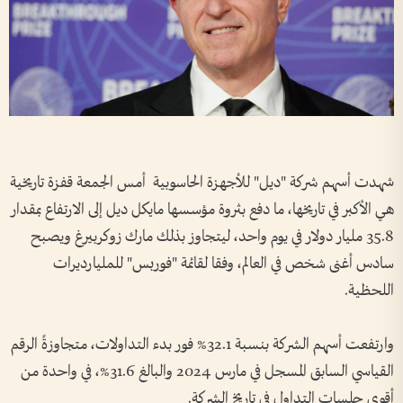
شهدت أسهم شركة "ديل" للأجهزة الحاسوبية أمس الجمعة قفزة تاريخية
هي الأكبر في تاريخها، ما دفع بثروة مؤسسها مايكل ديل إلى الارتفاع بمقدار
35.8 مليار دولار في يوم واحد، ليتجاوز بذلك مارك زوكربيرغ ويصبح
سادس أغنى شخص في العالم، وفقا لقائمة "فوربس" للمليارديرات
اللحظية.
وارتفعت أسهم الشركة بنسبة 32.1% فور بدء التداولات، متجاوزةً الرقم
القياسي السابق المسجل في مارس 2024 والبالغ 31.6%، في واحدة من
أقوى جلسات التداول في تاريخ الشركة.