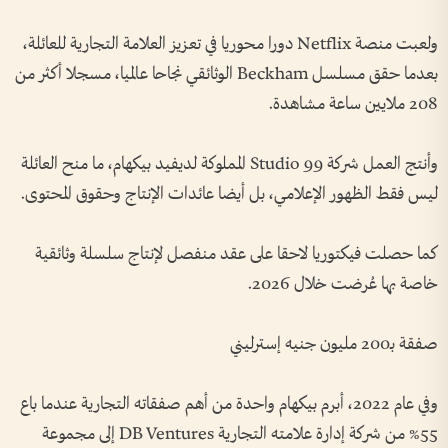
ولعبت منصة Netflix دورا محوريا في تعزيز العلامة التجارية للعائلة،
بعدما حقق مسلسل Beckham الوثائقي نجاحا عالميا، مسجلا أكثر من
208 ملايين ساعة مشاهدة.
وأنتج العمل شركة Studio 99 المملوكة لديفيد بيكهام، ما منح العائلة
ليس فقط الظهور الإعلامي، بل أيضا عائدات الإنتاج وحقوق المحتوى.
كما حصلت فيكتوريا لاحقا على عقد منفصل لإنتاج سلسلة وثائقية
خاصة بها عُرضت خلال 2026.
صفقة بـ200 مليون جنيه إسترليني
وفي عام 2022، أبرم بيكهام واحدة من أهم صفقاته التجارية عندما باع
55% من شركة إدارة علامته التجارية DB Ventures إلى مجموعة