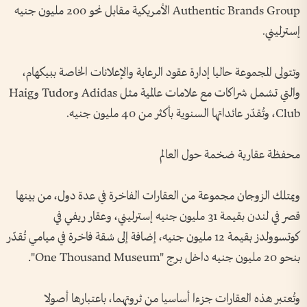
Authentic Brands Group الأمريكية مقابل نحو 200 مليون جنيه
إسترليني.
وتتولى المجموعة حاليا إدارة عقود الرعاية والإعلانات الخاصة ببيكهام،
والتي تشمل شراكات مع علامات عالمية مثل Adidas وTudor وHaig
Club، وتُقدّر عائداتها السنوية بأكثر من 40 مليون جنيه.
محفظة عقارية ضخمة حول العالم
ويمتلك الزوجان مجموعة من العقارات الفاخرة في عدة دول، من بينها
قصر في لندن بقيمة 31 مليون جنيه إسترليني، وعقار ريفي في
كوتسوولدز بقيمة 12 مليون جنيه، إضافة إلى شقة فاخرة في ميامي تُقدّر
بنحو 20 مليون جنيه داخل برج "One Thousand Museum".
وتُعتبر هذه العقارات جزءا أساسيا من ثروتهما، باعتبارها أصولا