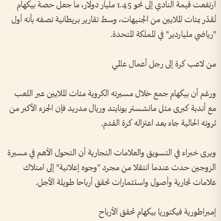
ارتفعت قيمة النادي إلى نحو 1.45 مليار دولار، ما جعل حصة بيكهام
تُقدّر بمئات الملايين من الجنيهات، وسط تقارير بريطانية تصفه بأنه أول
"رياضي ملياردير" في المملكة المتحدة.
من لاعب كرة إلى رجل أعمال عالمي
ورغم أن بيكهام جمع خلال مسيرته الكروية مئات الملايين عبر اللعب
مع أندية كبرى مثل مانشستر يونايتد وريال مدريد فإن الجزء الأكبر من
ثروته الحالية جاء بعد اعتزاله كرة القدم.
ويرى خبراء في التسويق والعلامات التجارية أن التحول الأهم في مسيرة
الزوجين حدث عندما انتقلا من مجرد "وجوه إعلانية" إلى امتلاك
علامات تجارية وأصول واستثمارات تحقق أرباحا طويلة الأجل.
إمبراطورية فيكتوريا بيكهام تحقق الأرباح