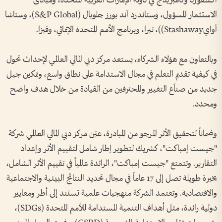
أكسفورد وكامبريدج في دولة الإمارات العربية المتحدة، ومبادئ
الاستثمار المسؤول، وستاندرد آند بورز جلوبال (S&P Global)، وستاشا
أوايStashaway))، تيرا، وبرنامج الأمم المتحدة الإنمائي، وفيزا.
وبالتعاون مع هؤلاء الشركاء، يستعد مركز دبي المالي العالمي لإحداث تحول
في كيفية تقديم التعلم في مجال الاستدامة على نطاق واسع، وتمكين جيل
جديد من صناّع التغيير والمحترفين من القيادة من خلال هدف واضح
ومحدد.
وضماناً لتحقيق الأثر المرجو من المبادرة، عيّن مركز دبي المالي العالمي شركة
"جيست إمباكت"، كشريك لتطوير إطار شامل لتقييم الأثر وإعداد
التقارير. وتتمتع "جيست إمباكت"، الرائدة عالمياً في تقييم الأثر الشامل،
بخبرة طويلة تصل إلى 17 عاماً في مجال تحديد النتائج البيئية والاجتماعية
والاقتصادية. وتعتمد الشركة منهجيات علمية تستند إلى أطر ومعايير
دولية رائدة، مثل أهداف التنمية المستدامة للأمم المتحدة (SDGs)،