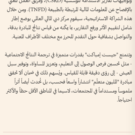
وتوجيهات تقارير الاستدامة المؤسسية (CSRD)، وفريق العمل المعني
بالإفصاح عن المعلومات المالية المرتبطة بالطبيعة (TNFD). ومن خلال
هذه الشراكة الاستراتيجية، سيقوم مركز دبي المالي العالمي بوضع إطار
شامل لتقييم الأثر ورفع التقارير، بما يمكّنه من قياس نتائج المبادرة بدقة،
والتواصل بشفافية حول التقدم المحرز مع مختلف الأطراف المعنية.
وتتمتع "جيست إمباكت" بقدرات متميزة في ترجمة النتائج الاجتماعية
- مثل تحسين فرص الوصول إلى التعليم، وتعزيز المساواة، وتوفير سبل
العيش - إلى رؤى دقيقة قابلة للقياس. ويُسهم ذلك في ضمان ألا تحقق
مبادرة "المليون متعلّم" انتشاراً واسعاً فحسب، بل تُحدث أيضاً أثراً
ملموساً ومستداماً في المجتمعات، لاسيما في المناطق الأقل حظاً والأكثر
احتياجاً.