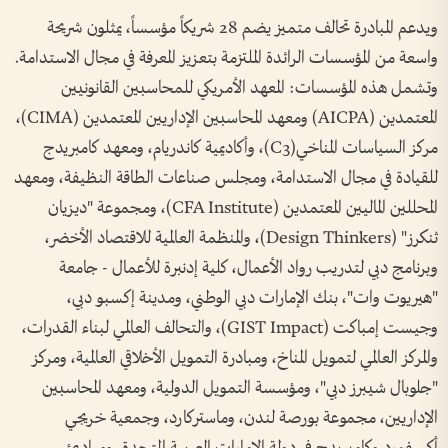
ويدعم المبادرة تحالف متميز يضم 28 شريكاً مؤسساً، يمثلون شريحة
واسعة من المؤسسات الرائدة الملتزمة بتعزيز المعرفة في مجال الاستدامة.
وتشمل هذه المؤسسات: المعهد الأمريكي للمحاسبين القانونيين
المعتمدين (AICPA) ومعهد المحاسبين الإداريين المعتمدين (CIMA)،
مركز السياسات المناخي(C3)، وأكاديمية كاندريام، ومعهد كامبريدج
للقيادة في مجال الاستدامة، ومجلس صناعات الطاقة النظيفة، ومعهد
المحللين الماليين المعتمدين (CFA Institute)، ومجموعة "ديزيان
ثنكرز" (Design Thinkers)، والمنظمة العالمية للاقتصاد الأخضر،
وبرنامج دبي لتدريب رواد الأعمال، كلية إدنبرة للأعمال - جامعة
"هيريوت وات"، بنك الإمارات دبي الوطني، ومدينة إكسبو دبي،
وجيست إمباكت (GIST Impact)، والتحالف العالمي لبناء القدرات،
والمركز العالمي لتمويل المناخ، ومبادرة التمويل الأخلاقي العالمية، ومركز
"جلوبال شيبرز دبي"، ومؤسسة التمويل الدولية، ومعهد المحاسبين
الإداريين، مجموعة بورصة لندن، وماستركارد، وجمعية خريجي