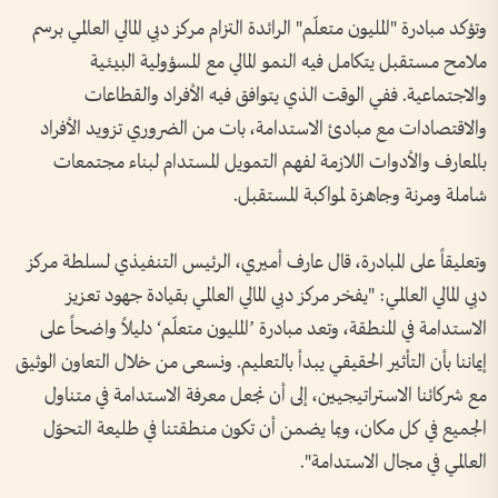
وتؤكد مبادرة "المليون متعلّم" الرائدة التزام مركز دبي المالي العالمي برسم
ملامح مستقبل يتكامل فيه النمو المالي مع المسؤولية البيئية
والاجتماعية. ففي الوقت الذي يتوافق فيه الأفراد والقطاعات
والاقتصادات مع مبادئ الاستدامة، بات من الضروري تزويد الأفراد
بالمعارف والأدوات اللازمة لفهم التمويل المستدام لبناء مجتمعات
شاملة ومرنة وجاهزة لمواكبة المستقبل.
وتعليقاً على المبادرة، قال عارف أميري، الرئيس التنفيذي لسلطة مركز
دبي المالي العالمي: "يفخر مركز دبي المالي العالمي بقيادة جهود تعزيز
الاستدامة في المنطقة، وتعد مبادرة ’المليون متعلّم‘ دليلاً واضحاً على
إيماننا بأن التأثير الحقيقي يبدأ بالتعليم. ونسعى من خلال التعاون الوثيق
مع شركائنا الاستراتيجيين، إلى أن نجعل معرفة الاستدامة في متناول
الجميع في كل مكان، وبما يضمن أن تكون منطقتنا في طليعة التحوّل
العالمي في مجال الاستدامة".