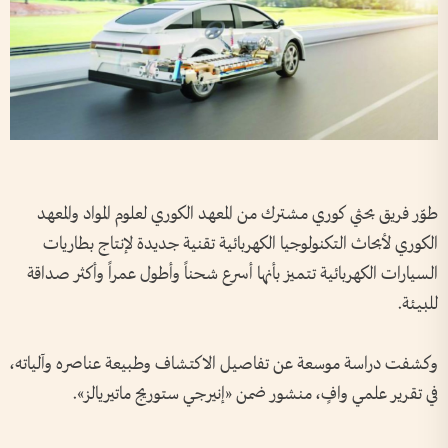
طوّر فريق بحثي كوري مشترك من المعهد الكوري لعلوم المواد والمعهد
الكوري لأبحاث التكنولوجيا الكهربائية تقنية جديدة لإنتاج بطاريات
السيارات الكهربائية تتميز بأنها أسرع شحناً وأطول عمراً وأكثر صداقة
للبيئة.
وكشفت دراسة موسعة عن تفاصيل الاكتشاف وطبيعة عناصره وآلياته،
في تقرير علمي وافٍ، منشور ضمن «إنيرجي ستوريج ماتيريالز».