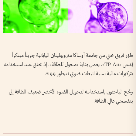
طوّر فريق بحثي من جامعة أوساكا متروبوليتان اليابانية جزيئاً مبتكراً
يُدعى «TP-An»، يعمل بمثابة «محول للطاقة». إذ يحقق عند استخدامه
بتركيزات عالية نسبة انبعاث ضوئي تتجاوز 99%.
ونجح الباحثون باستخدامه لتحويل الضوء الأخضر ضعيف الطاقة إلى
بنفسجي عالي الطاقة.