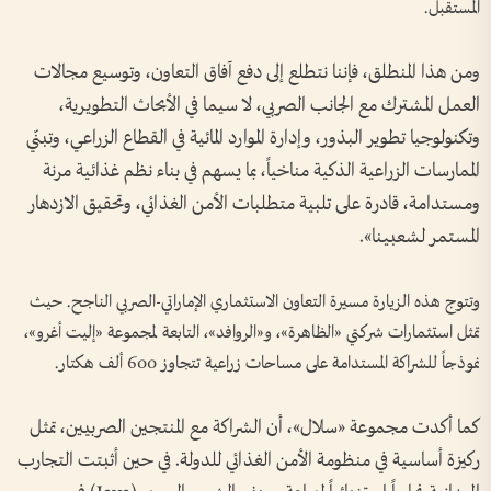
المستقبل.
ومن هذا المنطلق، فإننا نتطلع إلى دفع آفاق التعاون، وتوسيع مجالات
العمل المشترك مع الجانب الصربي، لا سيما في الأبحاث التطويرية،
وتكنولوجيا تطوير البذور، وإدارة الموارد المائية في القطاع الزراعي، وتبنّي
الممارسات الزراعية الذكية مناخياً، بما يسهم في بناء نظم غذائية مرنة
ومستدامة، قادرة على تلبية متطلبات الأمن الغذائي، وتحقيق الازدهار
المستمر لشعبينا».
وتتوج هذه الزيارة مسيرة التعاون الاستثماري الإماراتي-الصربي الناجح. حيث
تمثل استثمارات شركتي «الظاهرة»، و«الروافد»، التابعة لمجموعة «إليت أغرو»،
نموذجاً للشراكة المستدامة على مساحات زراعية تتجاوز 600 ألف هكتار.
كما أكدت مجموعة «سلال»، أن الشراكة مع المنتجين الصربيين، تمثل
ركيزة أساسية في منظومة الأمن الغذائي للدولة. في حين أثبتت التجارب