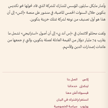
وأشار مايكل سايلور، المؤسس المشارك للشركة الذي قاد تحولها نحو تكديس
بتكوين خلال السنوات الخمس الماضية، في منشور على منصة «إكس» إلى أن
هذا هو أول تصنيف من نوعه لشركة تمتلك خزينة بتكوين.
ولفت محللو الائتمان في «إس آند بي» إلى أن أصول «استراتيجي» تشمل ما
يقارب 74 مليار دولار من القيمة العادلة لعملة بتكوين، والتي تم جمعها من
عائدات إصدارات الدين والأسهم.
إكس
اتصل بنا
لينكدإن
خدماتنا
فيسبوك
أعلن معنا
انستغرام
اشترك في البيان
يوتيوب
سياسة الخصوصية