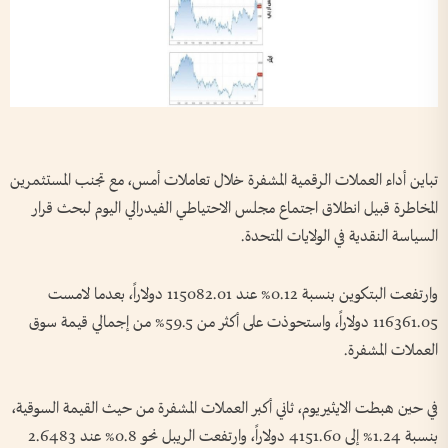
تباين أداء العملات الرقمية المشفرة خلال تعاملات أمس، مع تجنب المستثمرين
المخاطرة قبيل انطلاق اجتماع مجلس الاحتياطي الفيدرالي اليوم لبحث قرار
السياسة النقدية في الولايات المتحدة.
وارتفعت البتكوين بنسبة 0.12% عند 115082.01 دولاراً، بعدما لامست
116361.05 دولاراً، واستحوذت على أكثر من 59.5% من إجمالي قيمة سوق
العملات المشفرة.
في حين هبطت الايثيريوم، ثاني أكبر العملات المشفرة من حيث القيمة السوقية،
بنسبة 1.24% إلى 4151.60 دولاراً، وارتفعت الريبل نحو 0.8% عند 2.6483