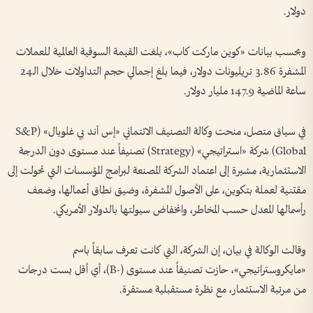
دولار.
وبحسب بيانات «كوين ماركت كاب»، بلغت القيمة السوقية العالمية للعملات
المشفرة 3.86 تريليونات دولار، فيما بلغ إجمالي حجم التداولات خلال الـ24
ساعة الماضية 147.9 مليار دولار.
في سياق متصل، منحت وكالة التصنيف الائتماني «إس آند بي غلوبال» (S&P
Global) شركة «استراتيجي» (Strategy) تصنيفاً عند مستوى دون الدرجة
الاستثمارية، مشيرة إلى اعتماد الشركة المصنعة لبرامج المؤسسات التي تحولت إلى
مقتنية لعملة بتكوين، على الأصول المشفرة، وضيق نطاق أعمالها، وضعف
رأسمالها المعدل حسب المخاطر، وانخفاض سيولتها بالدولار الأمريكي.
وقالت الوكالة في بيان، إن الشركة، التي كانت تعرف سابقاً باسم
«مايكروستراتيجي»، حازت تصنيفاً عند مستوى (-B)، أي أقل بست درجات
من مرتبة الاستثمار، مع نظرة مستقبلية مستقرة.