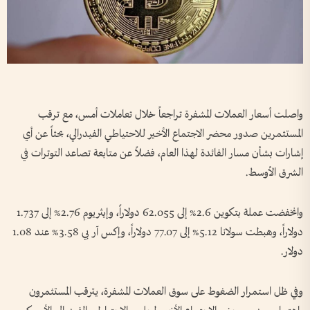
واصلت أسعار العملات المشفرة تراجعاً خلال تعاملات أمس، مع ترقب
المستثمرين صدور محضر الاجتماع الأخير للاحتياطي الفيدرالي، بحثاً عن أي
إشارات بشأن مسار الفائدة لهذا العام، فضلاً عن متابعة تصاعد التوترات في
الشرق الأوسط.
وانخفضت عملة بتكوين 2.6% إلى 62.055 دولاراً، وإيثريوم 2.76% إلى 1.737
دولاراً، وهبطت سولانا 5.12% إلى 77.07 دولاراً، وإكس آر بي 3.58% عند 1.08
دولار.
وفي ظل استمرار الضغوط على سوق العملات المشفرة، يترقب المستثمرون