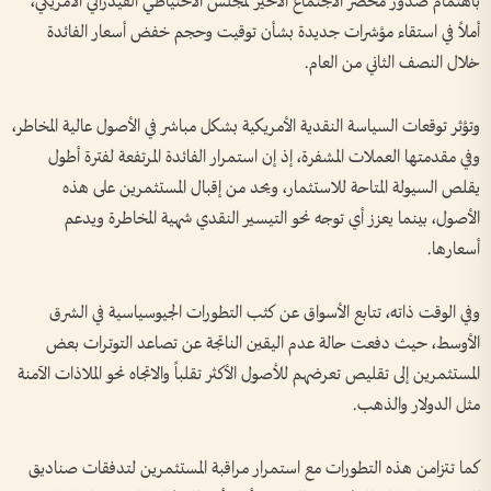
باهتمام صدور محضر الاجتماع الأخير لمجلس الاحتياطي الفيدرالي الأمريكي،
أملاً في استقاء مؤشرات جديدة بشأن توقيت وحجم خفض أسعار الفائدة
خلال النصف الثاني من العام.
وتؤثر توقعات السياسة النقدية الأمريكية بشكل مباشر في الأصول عالية المخاطر،
وفي مقدمتها العملات المشفرة، إذ إن استمرار الفائدة المرتفعة لفترة أطول
يقلص السيولة المتاحة للاستثمار، ويحد من إقبال المستثمرين على هذه
الأصول، بينما يعزز أي توجه نحو التيسير النقدي شهية المخاطرة ويدعم
أسعارها.
وفي الوقت ذاته، تتابع الأسواق عن كثب التطورات الجيوسياسية في الشرق
الأوسط، حيث دفعت حالة عدم اليقين الناتجة عن تصاعد التوترات بعض
المستثمرين إلى تقليص تعرضهم للأصول الأكثر تقلباً والاتجاه نحو الملاذات الآمنة
مثل الدولار والذهب.
كما تتزامن هذه التطورات مع استمرار مراقبة المستثمرين لتدفقات صناديق