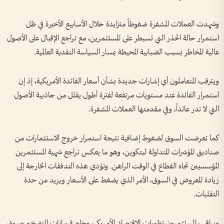
وشهدت العملات المشفرة ضغوطاً متزايدة خلال الأسابيع الأخيرة في ظل
استمرار حالة الحذر التي تسيطر على المستثمرين، مع تراجع الإقبال على الأصول
عالية المخاطر بسبب الضبابية المحيطة بمسار السياسة النقدية العالمية.
ويترقب المتعاملون أي إشارات جديدة بشأن أسعار الفائدة الأمريكية، إذ إن
استمرار الفائدة عند مستويات مرتفعة لفترة أطول يقلل من جاذبية الأصول
التي لا تدر عائداً، وفي مقدمتها العملات المشفرة.
كما تعرضت السوق لضغوط إضافية نتيجة استمرار خروج الاستثمارات من
صناديق المؤشرات المتداولة لبتكوين، وهو ما يعكس تراجع شهية المستثمرين
المؤسسيين تجاه القطاع في الوقت الراهن. وتؤدي هذه التدفقات الخارجة إلى
زيادة المعروض في السوق، الأمر الذي يضغط على الأسعار ويزيد من حدة
التقلبات.
ويراقب المستثمرون تطورات الاقتصاد الأمريكي، وخاصة بيانات التضخم وسوق