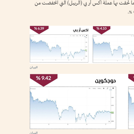
سبة انخفاض وصلت إلى 9.42 %. كما لحقت بها عملة اكس أر بي (الريبل) التي انخفضت من