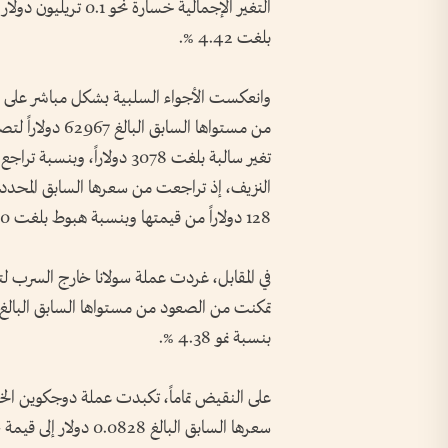
بلغت 4.42 %.
وانعكست الأجواء السلبية بشكل مباشر على ال
128 دولاراً من قيمتها وبنسبة هبوط بلغت 6.90 %.
في المقابل، غردت عملة سولانا خارج السرب لتك
بنسبة نمو 4.38 %.
على النقيض تماماً، تكبدت عملة دوجكوين الخ