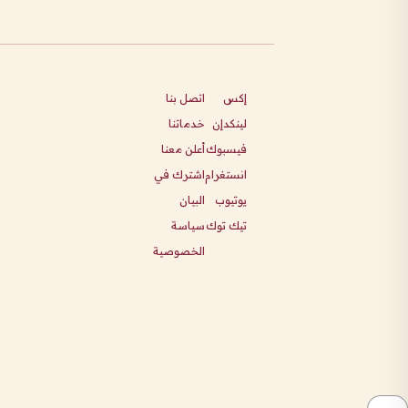
إكس
اتصل بنا
لينكدإن
خدماتنا
فيسبوك
أعلن معنا
انستغرام
اشترك في
يوتيوب
البيان
تيك توك
سياسة
الخصوصية