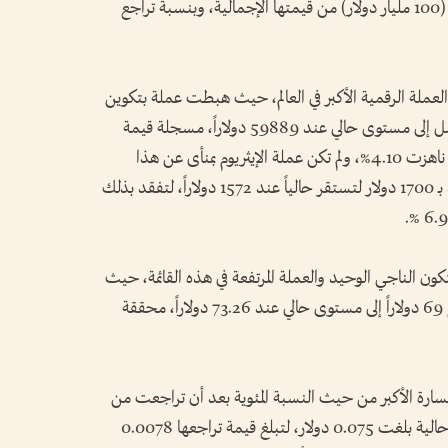
التغير الإجمالية خسارة نحو 0.1 تريليون دولار (100 مليار دولار) من قيمتها الإجمالية، وبنسبة تراجع
عملة الرقمية الأكبر في العالم، حيث هبطت عملة بتكوين
من مستواها السابق البالغ 62967 دولاراً لتصل إلى مستوى حالي عند 59889 دولاراً، مسجلة قيمة
تغير سالبة بلغت 3078 دولاراً، وبنسبة تراجع ناهزت 4.10%، ولم تكن عملة الإيثريوم بمنأى عن هذا
النزيف، إذ تراجعت من سعرها السابق المحدد بـ 1700 دولار لتستقر حالياً عند 1572 دولاراً، لتفقد بذلك
ون الناجي الوحيد والعملة المرتفعة في هذه القائمة، حيث
تمكنت من الصعود من مستواها السابق البالغ 69 دولاراً إلى مستوى حالي عند 73.26 دولاراً، محققة
سارة الأكبر من حيث النسبة المئوية بعد أن تراجعت من
سعرها السابق البالغ 0.0828 دولار إلى قيمة حالية بلغت 0.075 دولار، لتبلغ قيمة تراجعها 0.0078