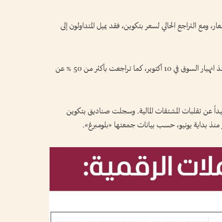
، ومع التراجع الحالي لسعر بتكوين، فقد يميل المتداولون إلى
لا تزال بتكوين تواجه صعوبة في استعادة زخمها منذ انهيار السوق في 10 أكتوبر، كما تراجعت بأكثر من 50 % عن
داً عن تقلبات المشتقات المالية. وسجلت صناديق بتكوين