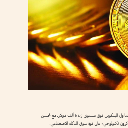
ارتفعت العملات المشفرة خلال تعاملات أمس، لتتداول البتكوين فوق مستوى 61.5 ألف دولار، مع تحسن
رون تكنولوجي» على قوة سوق الذكاء الاصطناعي.