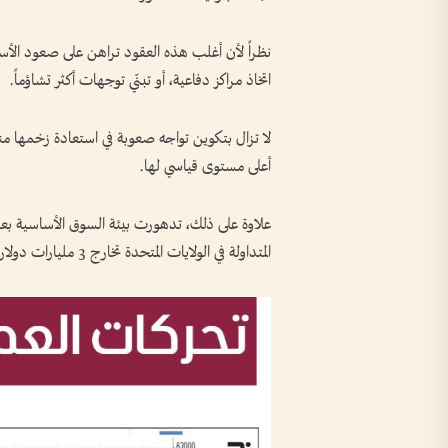
نظراً لأن أغلب هذه العقود تراهن على صعود الأسعار
اتخاذ مراكز دفاعية، أو تبنّي توجهات أكثر تشاؤماً.
أعلى مستوى قياسي لها.
علاوة على ذلك، تدهورت بيئة السوق الأساسية بعي
المتداولة في الولايات المتحدة تخارج 3 مليارات دولار منذ بداية يونيو، حسب بيانات جمعتها «بلومبرغ».