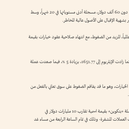
ويأتي هذا الصعود، بعدما هبطت البتكوين الأربعاء دون 60 ألف دولار، مسجلة أدنى مستوياتها في 20 شهراً، وسط
 بشهية الإقبال على الأصول عالية المخاطر.
المياً، المزيد من الضغوط، مع انتهاء صلاحية عقود خيارات بقيمة
وارتفعت عملة البتكوين إلى 61.680، بنمو 3 %، كما زادت الإيثريوم إلى 1651.77، بزيادة 5 %، فيما صعدت عملة
خيارات، وهو ما قد يفاقم الضغوط على سوق تعاني بالفعل من
من المقرر أن تنتهي صلاحية عقود خيارات على عملة «بتكوين» بقيمة اسمية تقارب 10 مليارات دولار في
تداول خيارات العملات المشفرة- وذلك في تمام الساعة الرابعة من مساء غد