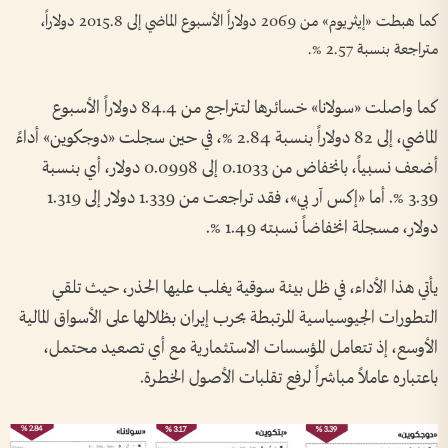
كما هبطت «إيثريوم» من 2069 دولاراً الأسبوع الماضي إلى 2015.8 دولاراً،
متراجعة بنسبة 2.57 %.
كما واصلت «سولانا» خسائرها لتتراجع من 84.4 دولاراً الأسبوع
الماضي، إلى 82 دولاراً بنسبة 2.84 %، في حين سجلت «دوجكوين» أداءً
أضعف نسبياً، بانخفاض من 0.1033 إلى 0.0998 دولار، أي بنسبة
3.39 %. أما «إكس آر بي»، فقد تراجعت من 1.339 دولار إلى 1.319
دولار، مسجلة انخفاضاً نسبته 1.49 %.
يأتي هذا الأداء، في ظل بيئة سوقية يغلب عليها الحذر، حيث تلقي
التطورات الجيوسياسية المرتبطة بحرب إيران بظلالها على الأسواق المالية
الأوسع، إذ تتعامل المؤسسات الاستثمارية مع أي تصعيد محتمل،
باعتباره عاملاً مباشراً لرفع تقلبات الأصول الخطرة.