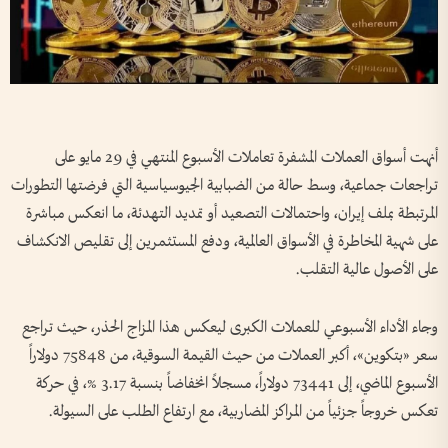
أنهت أسواق العملات المشفرة تعاملات الأسبوع المنتهي في 29 مايو على
تراجعات جماعية، وسط حالة من الضبابية الجيوسياسية التي فرضتها التطورات
المرتبطة بملف إيران، واحتمالات التصعيد أو تمديد التهدئة، ما انعكس مباشرة
على شهية المخاطرة في الأسواق العالمية، ودفع المستثمرين إلى تقليص الانكشاف
على الأصول عالية التقلب.
وجاء الأداء الأسبوعي للعملات الكبرى ليعكس هذا المزاج الحذر، حيث تراجع
سعر «بتكوين»، أكبر العملات من حيث القيمة السوقية، من 75848 دولاراً
الأسبوع الماضي، إلى 73441 دولاراً، مسجلاً انخفاضاً بنسبة 3.17 %، في حركة
تعكس خروجاً جزئياً من المراكز المضاربية، مع ارتفاع الطلب على السيولة.