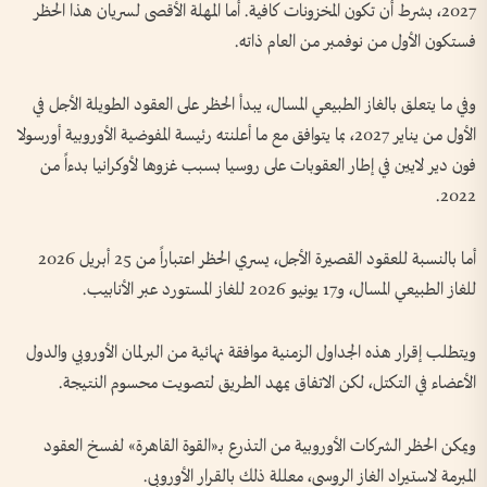
2027، بشرط أن تكون المخزونات كافية. أما المهلة الأقصى لسريان هذا الحظر
فستكون الأول من نوفمبر من العام ذاته.
وفي ما يتعلق بالغاز الطبيعي المسال، يبدأ الحظر على العقود الطويلة الأجل في
الأول من يناير 2027، بما يتوافق مع ما أعلنته رئيسة المفوضية الأوروبية أورسولا
فون دير لايين في إطار العقوبات على روسيا بسبب غزوها لأوكرانيا بدءاً من
2022.
أما بالنسبة للعقود القصيرة الأجل، يسري الحظر اعتباراً من 25 أبريل 2026
للغاز الطبيعي المسال، و17 يونيو 2026 للغاز المستورد عبر الأنابيب.
ويتطلب إقرار هذه الجداول الزمنية موافقة نهائية من البرلمان الأوروبي والدول
الأعضاء في التكتل، لكن الاتفاق يمهد الطريق لتصويت محسوم النتيجة.
ويمكن الحظر الشركات الأوروبية من التذرع بـ«القوة القاهرة» لفسخ العقود
المبرمة لاستيراد الغاز الروسي، معللة ذلك بالقرار الأوروبي.