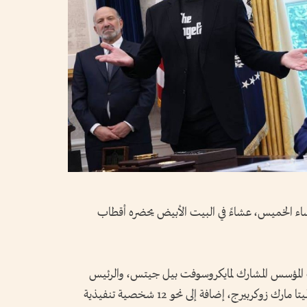
اء الخميس، عشاءً في البيت الأبيض يحضره أقطاب
المؤسس المشارك لمايكروسوفت بيل جيتس، والرئيس
التنفيذي لآبل تيم كوك، والرئيس التنفيذي لميتا مارك زوكربيرج، إضافة إلى نحو 12 شخصية تنفيذية