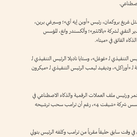
اصطناعي.
ثل غريغ بروكمان، رئيس «أوبن إيه آي»؛ وسيرغي برين،
ير التقني لشركة «بالانتير»؛ وألكسندر وانغ، المؤسس
كاء الفائق في «ميتا».
التنفيذي لـ «غوغل»، وستايا ناديلا الرئيس التنفيذي لـ
 لـ «أوراكل»، وديفيد ليمب الرئيس التنفيذي لـ «ميكرون
ثمر ورئيس ملف العملات الرقمية والذكاء الاصطناعي في
البيت الأبيض، إضافة إلى جاريد آيزاكمان، مؤسس شركة «شيفت 4»، رغم أن ترامب سحب ترشيحه
 وقت سابق حليفاً مقرباً من ترامب وكلفه الرئيس بتولي