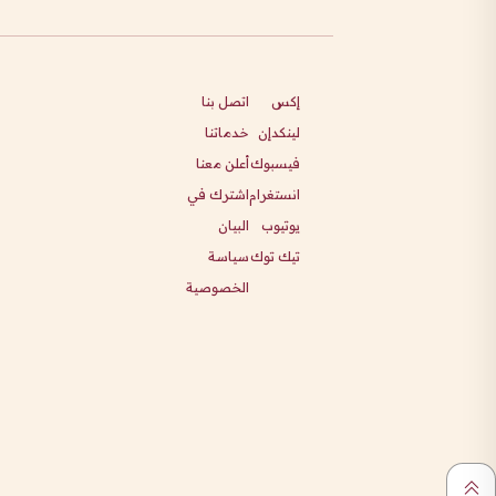
إكس
اتصل بنا
لينكدإن
خدماتنا
فيسبوك
أعلن معنا
انستغرام
اشترك في
يوتيوب
البيان
تيك توك
سياسة
الخصوصية