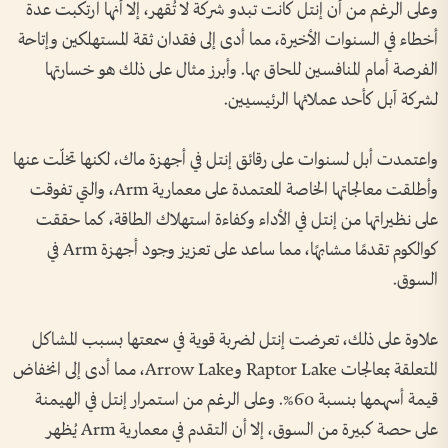
وعلى الرغم من أن إنتل كانت تبدو شركة لا تُقهر، إلا أنها ارتكبت عدة
أخطاء في السنوات الأخيرة، مما أدى إلى فقدان ثقة المستهلكين وإتاحة
الفرصة أمام المنافسين للحاق بها. وأبرز مثال على ذلك هو خسارتها
لشركة آبل كأحد عملائها الرئيسيين.
واعتمدت أبل لسنوات على رقائق إنتل في أجهزة ماك، لكنها تخلّت عنها
وأطلقت معالجاتها الخاصة المعتمدة على معمارية Arm، والتي تفوقت
على نظيراتها من إنتل في الأداء وكفاءة استهلاك الطاقة، كما حققت
كوالكوم تقدمًا مشابهًا، مما ساعد على تعزيز وجود أجهزة Arm في
السوق.
علاوة على ذلك، تعرضت إنتل لضربة قوية في سمعتها بسبب المشاكل
المتعلقة بمعالجات Raptor Lake وArrow Lake، مما أدى إلى انخفاض
قيمة أسهمها بنسبة 60%. وعلى الرغم من استمرار إنتل في الهيمنة
على حصة كبيرة من السوق، إلا أن التقدم في معمارية Arm يُظهر