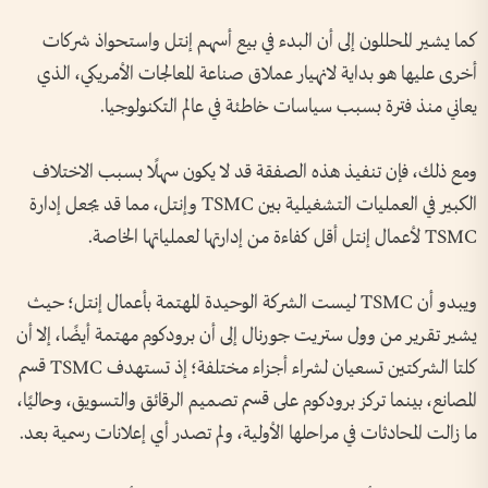
كما يشير المحللون إلى أن البدء في بيع أسهم إنتل واستحواذ شركات
أخرى عليها هو بداية لانهيار عملاق صناعة المعالجات الأمريكي، الذي
يعاني منذ فترة بسبب سياسات خاطئة في عالم التكنولوجيا.
ومع ذلك، فإن تنفيذ هذه الصفقة قد لا يكون سهلًا بسبب الاختلاف
الكبير في العمليات التشغيلية بين TSMC وإنتل، مما قد يجعل إدارة
TSMC لأعمال إنتل أقل كفاءة من إدارتها لعملياتها الخاصة.
ويبدو أن TSMC ليست الشركة الوحيدة المهتمة بأعمال إنتل؛ حيث
يشير تقرير من وول ستريت جورنال إلى أن برودكوم مهتمة أيضًا، إلا أن
كلتا الشركتين تسعيان لشراء أجزاء مختلفة؛ إذ تستهدف TSMC قسم
المصانع، بينما تركز برودكوم على قسم تصميم الرقائق والتسويق، وحاليًا،
ما زالت المحادثات في مراحلها الأولية، ولم تصدر أي إعلانات رسمية بعد.