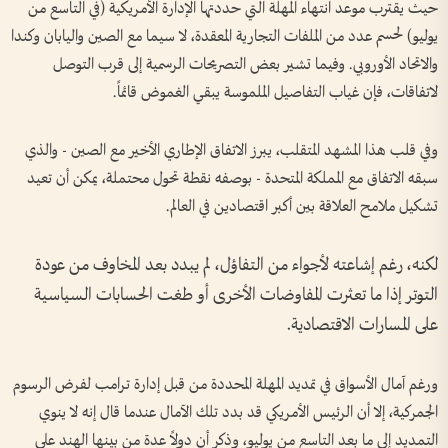
حيث يقترب موعد انتهاء المهلة التي حددتها الإدارة الأمريكية (في التاسع من
يوليو) لحسم عدد من الملفات التجارية المعقدة، لا سيما مع الصين واليابان وكندا
والاتحاد الأوروبي. وفيما تشير بعض التصريحات الرسمية إلى قرب التوصل
لاتفاقات، فإن غياب التفاصيل الملموسة يبقي الغموض قائماً.
وفي قلب هذا المشهد المتقلب، يبرز الاتفاق الإطاري الأخير مع الصين - والذي
سبقه الاتفاق مع المملكة المتحدة - بوصفه نقطة تحول محتملة، يمكن أن تعيد
تشكيل ملامح العلاقة بين أكبر اقتصادين في العالم.
لكنه، رغم إشاعته لأجواء من التفاؤل، لم يبدد بعد المخاوف من عودة
التوتر إذا ما تعثرت المفاوضات الأخرى أو طغت الحسابات السياسية
على المسارات الاقتصادية.
ورغم آمال الأسواق في تمديد المهلة المحددة من قبل إدارة ترامب لفرض الرسوم
الجمركية، إلا أن الرئيس الأمريكي قد بدد تلك الآمال عندما قال إنه لا ينوي
التمديد إلى ما بعد التاسع من يوليو، وذكر أن دولاً عدة من بينها الهند على