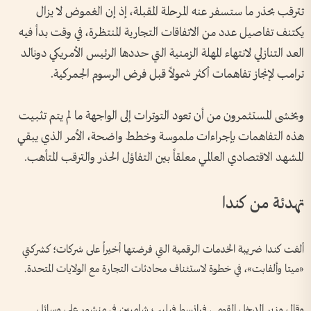
تترقب بحذر ما ستسفر عنه المرحلة المقبلة، إذ إن الغموض لا يزال
يكتنف تفاصيل عدد من الاتفاقات التجارية المنتظرة، في وقت بدأ فيه
العد التنازلي لانتهاء المهلة الزمنية التي حددها الرئيس الأمريكي دونالد
ترامب لإنجاز تفاهمات أكثر شمولاً قبل فرض الرسوم الجمركية.
ويخشى المستثمرون من أن تعود التوترات إلى الواجهة ما لم يتم تثبيت
هذه التفاهمات بإجراءات ملموسة وخطط واضحة، الأمر الذي يبقي
المشهد الاقتصادي العالمي معلقاً بين التفاؤل الحذر والترقب المتأهب.
تهدئة من كندا
ألغت كندا ضريبة الخدمات الرقمية التي فرضتها أخيراً على شركات؛ كشركتي
«ميتا وألفابت»، في خطوة لاستئناف محادثات التجارة مع الولايات المتحدة.
وقال وزير الدخل القومي فرانسوا فيليب شامبين في منشور على وسائل