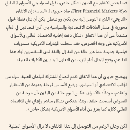
فيما يخص الاتفاق مع الصين بشكل خاص، يقول استراتيجي الأسواق المالية في
شركة First Financial Markets، جاد حريري لـ «البيان»: إن الاتفاق
«التاريخي» الذي تم التوصل إليه بين بكين وواشنطن يمكن أن يمثل نقطة تحول
محورية في مسار العلاقات الاقتصادية والسياسية بين أكبر اقتصادين في العالم،
مشدداً على أن هذا الاتفاق «شكل دفعة إيجابية للاقتصاد العالمي وللأسواق
الأمريكية على وجه الخصوص، فقد سجلت المؤشرات الأمريكية مستويات
قياسية جديدة، مما عزز حالة من التفاؤل والثقة لدى المستثمرين تجاه هذا
التفاهم، وفتح المجال أمام المزيد من التعاون البناء بين الأطراف المعنية».
ويوضح حريري أن هذا الاتفاق يخدم المصالح المشتركة للبلدان المعنية، سواء من
الجانب الاقتصادي أو السياسي، ويضع الأساس لمرحلة جديدة من الاستقرار
والتقدم، مردفاً: «الأسواق تعكس اليوم حالة من اليقين بأن مرحلة من
الغموض أصبحت خلفنا، وهذا ينعكس بشكل مباشر وإيجابي على الاقتصاد
العالمي ككل، كما يعزز من أداء الأسواق الأمريكية بشكل خاص».
لكن وعلى الرغم من التوصل إلى هذا الاتفاق، لا تزال الأسواق العالمية