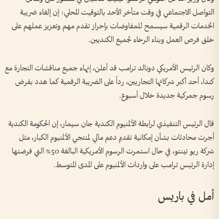
التواصل الاجتماعي في وقت متأخر الأحد بالتوقيت المحلي: إن إلغاء ضريبة
الخدمات الرقمية سيسمح للمفاوضات بإحراز تقدم مهم وتعزيز عملهم على
خلق فرص العمل وبناء الرخاء لجميع الكنديين.
وكان الرئيس الأمريكي دونالد ترامب قد أعلن، إنهاء جميع مناقشات التجارة مع
كندا، أحد أكبر شركائها التجاريين، رداً على الضريبة الرقمية كما هدد بفرض
رسوم جمركية جديدة خلال أسبوع.
قال الرئيس التنفيذي لرابطة الألمنيوم الكندية جان سيمار، إن الحكومة الكندية
أجرت محادثات بشأن إمكانية تقديم دعم مالي لمنتجي الألمنيوم الكبار، مثل
شركة ريو تينتو، في حال استمرت الرسوم الأمريكية البالغة 50% التي فرضتها
إدارة الرئيس ترامب على واردات الألمنيوم على المدى المتوسط.
أمل في باريس