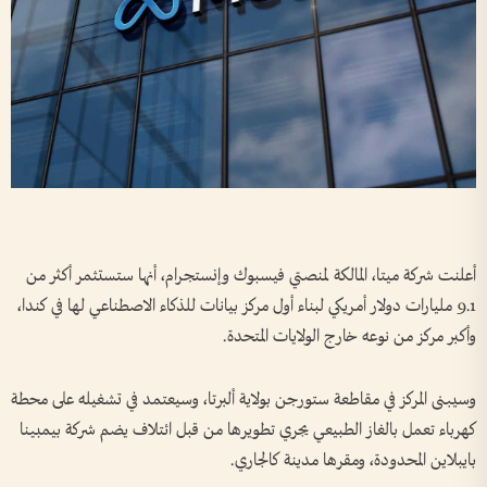
أعلنت شركة ميتا، المالكة لمنصتي فيسبوك وإنستجرام، أنها ستستثمر أكثر من
9.1 مليارات دولار أمريكي لبناء أول مركز بيانات للذكاء الاصطناعي لها في كندا،
وأكبر مركز من نوعه خارج الولايات المتحدة.
وسيبنى المركز في مقاطعة ستورجن بولاية ألبرتا، وسيعتمد في تشغيله على محطة
كهرباء تعمل بالغاز الطبيعي يجري تطويرها من قبل ائتلاف يضم شركة بيمبينا
بايبلاين المحدودة، ومقرها مدينة كالجاري.