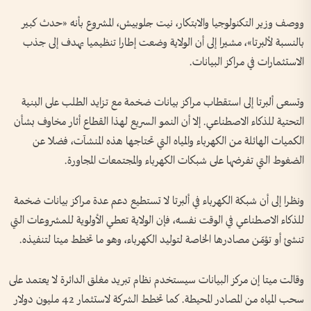
ووصف وزير التكنولوجيا والابتكار، نيت جلوبيش، المشروع بأنه «حدث كبير
بالنسبة لألبرتا»، مشيرا إلى أن الولاية وضعت إطارا تنظيميا يهدف إلى جذب
الاستثمارات في مراكز البيانات.
وتسعى ألبرتا إلى استقطاب مراكز بيانات ضخمة مع تزايد الطلب على البنية
التحتية للذكاء الاصطناعي. إلا أن النمو السريع لهذا القطاع أثار مخاوف بشأن
الكميات الهائلة من الكهرباء والمياه التي تحتاجها هذه المنشآت، فضلا عن
الضغوط التي تفرضها على شبكات الكهرباء والمجتمعات المجاورة.
ونظرا إلى أن شبكة الكهرباء في ألبرتا لا تستطيع دعم عدة مراكز بيانات ضخمة
للذكاء الاصطناعي في الوقت نفسه، فإن الولاية تعطي الأولوية للمشروعات التي
تنشئ أو تؤمّن مصادرها الخاصة لتوليد الكهرباء، وهو ما تخطط ميتا لتنفيذه.
وقالت ميتا إن مركز البيانات سيستخدم نظام تبريد مغلق الدائرة لا يعتمد على
سحب المياه من المصادر المحيطة. كما تخطط الشركة لاستثمار 42 مليون دولار