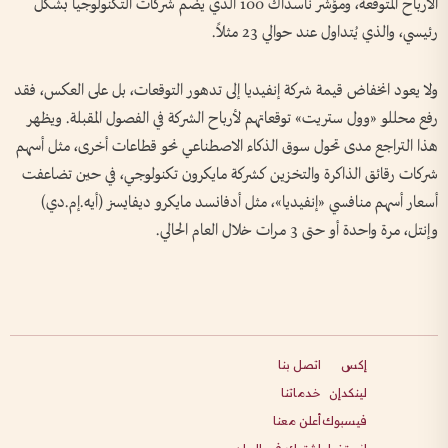
الأرباح المتوقعة، ومؤشر ناسداك 100 الذي يضم شركات التكنولوجيا بشكل
رئيسي، والذي يُتداول عند حوالي 23 مثلاً.
ولا يعود انخفاض قيمة شركة إنفيديا إلى تدهور التوقعات، بل على العكس، فقد
رفع محللو «وول ستريت» توقعاتهم لأرباح الشركة في الفصول المقبلة. ويظهر
هذا التراجع مدى تحول سوق الذكاء الاصطناعي نحو قطاعات أخرى، مثل أسهم
شركات رقائق الذاكرة والتخزين كشركة مايكرون تكنولوجي، في حين تضاعفت
أسعار أسهم منافسي «إنفيديا»، مثل أدفانسد مايكرو ديفايسز (أيه.إم.دي)
وإنتل، مرة واحدة أو حتى 3 مرات خلال العام الحالي.
إكس
اتصل بنا
لينكدإن
خدماتنا
فيسبوك
أعلن معنا