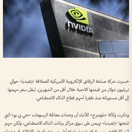
خسرت شركة صناعة الرقائق الإلكترونية الأمريكية العملاقة «إنفيديا» حوالي
تريليون دولار من قيمتها الاسمية خلال أقل من الشهرين، ليقل سعر سهمها
إلى أقل مستوياته منذ طفرة أسهم قطاع الذكاء الاصطناعي.
وذكرت وكالة «بلومبرج» للأنباء أن وحدات معالجة الرسومات «جي.بي.يو» التي
تنتجها «إنفيديا» تهيمن على سوق مراكز بيانات الذكاء الاصطناعي، ولكن سهم
الشركة انخفض بنسبة 16 % منذ بلوغه أعلى مستوى له على الإطلاق في 14 مايو