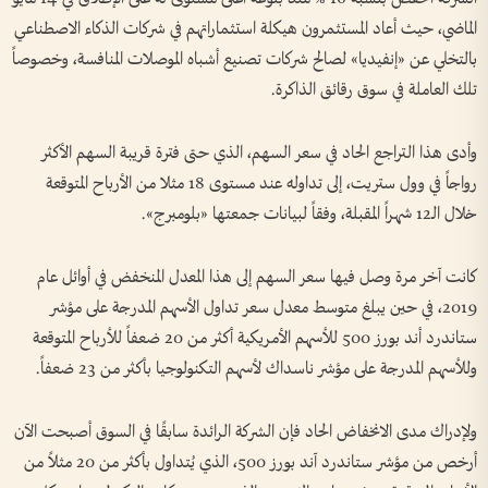
الماضي، حيث أعاد المستثمرون هيكلة استثماراتهم في شركات الذكاء الاصطناعي
بالتخلي عن «إنفيديا» لصالح شركات تصنيع أشباه الموصلات المنافسة، وخصوصاً
تلك العاملة في سوق رقائق الذاكرة.
وأدى هذا التراجع الحاد في سعر السهم، الذي حتى فترة قريبة السهم الأكثر
رواجاً في وول ستريت، إلى تداوله عند مستوى 18 مثلا من الأرباح المتوقعة
خلال الـ12 شهراً المقبلة، وفقاً لبيانات جمعتها «بلومبرج».
كانت آخر مرة وصل فيها سعر السهم إلى هذا المعدل المنخفض في أوائل عام
2019، في حين يبلغ متوسط معدل سعر تداول الأسهم المدرجة على مؤشر
ستاندرد أند بورز 500 للأسهم الأمريكية أكثر من 20 ضعفاً للأرباح المتوقعة
وللأسهم المدرجة على مؤشر ناسداك لأسهم التكنولوجيا بأكثر من 23 ضعفاً.
ولإدراك مدى الانخفاض الحاد فإن الشركة الرائدة سابقًا في السوق أصبحت الآن
أرخص من مؤشر ستاندرد آند بورز 500، الذي يُتداول بأكثر من 20 مثلاً من