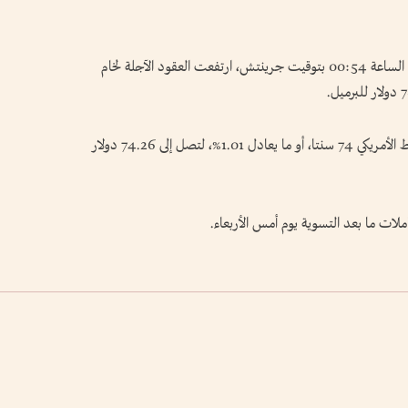
سجلت أسعار النفط ارتفاعا اليوم الخميس وبحلول الساعة 00:54 بتوقيت جرينتش، ارتفعت العقود الآجلة لخام
كما زادت العقود الآجلة لخام غرب تكساس الوسيط الأمريكي 74 سنتا، أو ما يعادل 1.01%، لتصل إلى 74.26 دولار
لات ما بعد التسوية يوم أمس الأربعاء.