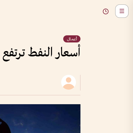
أعمال
أسعار النفط ترتفع 1% و"برنت" يصل إلى 78.8 دولاراً للبرميل