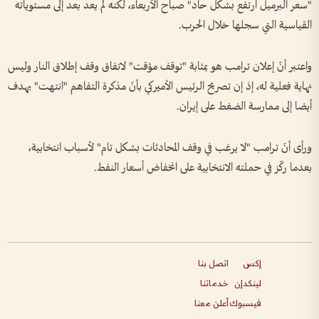
"سعر البرميل ارتفع بشكل حاد" صباح الأربعاء، لكنه لم يعد بعد إلى مستوياته
القياسية التي سجلها خلال الحرب.
واعتبر أنّ إعلان ترامب هو بمثابة "توقف مؤقت" لاتفاق وقف إطلاق النار وليس
نهاية فعلية له، إذ إن تصريح الرئيس الأميركي بأنّ مذكرة التفاهم "انتهت" يهدف
أيضا إلى ممارسة الضغط على إيران.
ورأى أنّ ترامب "لا يرغب في وقف المحادثات بشكل تام" لأسباب انتخابية،
بعدما ركّز في حملته الانتخابية على انخفاض أسعار النفط.
إكس
اتصل بنا
لينكدإن
خدماتنا
فيسبوك
أعلن معنا