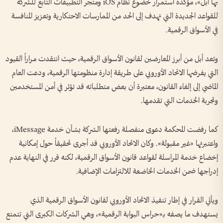
بها أبل»، مؤكدة استمرار خضوع نظام iOS ومتجر التطبيقات التابع للشركة
للقواعد الجديدة التي تهدف إلى الحد من الممارسات الاحتكارية وتعزيز المنافسة
في الأسواق الرقمية.
وتعد أبل من أبرز المعارضين لقانون الأسواق الرقمية، حيث انتقدت مراراً القيود
التي يفرضها الاتحاد الأوروبي على طريقة إدارة منظومتها الرقمية، ودعت العام
الماضي إلى إلغاء القانون، معتبرة أن بعض متطلباته قد تؤثر في أمن المستخدمين
وتجربة الخدمات التي تقدمها.
كما رفضت المحكمة دعوى منفصلة رفعتها الشركة بشأن خدمة iMessage،
واعتبرتها «غير مقبولة». وكان الاتحاد الأوروبي قد أجرى تحقيقاً حول إمكانية
إخضاع خدمة المراسلة لقواعد قانون الأسواق الرقمية، لكنه قرر في النهاية عدم
إدراجها ضمن الخدمات الخاضعة للالتزامات الإضافية.
ويأتي القرار في إطار تنفيذ الاتحاد الأوروبي لقانون الأسواق الرقمية الذي
يستهدف ما يصفه بـ«حراس البوابة الرقمية»، وهي الشركات الكبرى التي تتمتع