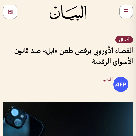
أعمال
القضاء الأوروبي يرفض طعن «أبل» ضد قانون
الأسواق الرقمية
أ ف ب