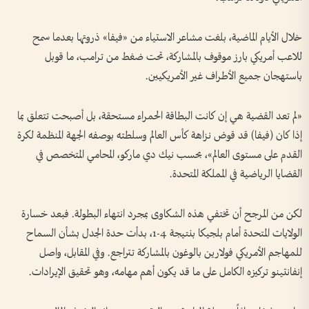
خلال الأيام الماضية، بلغت مشاعر الاستياء من «فيفا» ذروتها بعدما سمح
للاعب أمريكي بارز موقوف بالمشاركة، تحت ضغط من ترامب، ما قوبل
باستهجان جميع الأطراف غير الأمريكيين.
«لم تعد القضية هي إن كانت البطاقة الحمراء مستحقة، بل أصبحت تتعلق بما
إذا كان (فيفا) قد قوض نزاهة كأس العالم وسلطته بوصفه الجهة المنظمة لكرة
القدم على مستوى العالم»، بحسب نيك دي ماركو، المحامي المتخصص في
القضايا الرياضية في المملكة المتحدة.
لكن من المرجح أن تختفي هذه الشكاوى بمجرد انتهاء البطولة. فبعد خسارة
الولايات المتحدة أمام بلجيكا بنتيجة 4-1، بدأت حدة الجدل بشأن السماح
للمهاجم الأمريكي فولارين بالوغون بالمشاركة تتراجع. وفي المقابل، واصل
إنفانتينو تركيزه الكامل على ما قد يكون أهم مهامه، وهو تحقيق الإيرادات.