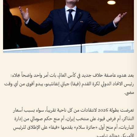
بعد هدوء عاصفة خلاف جديد في كأس العالم، بات أمر واحد واضحاً بجلاء:
رئيس الاتحاد الدولي لكرة القدم (فيفا) جياني إنفانتينو، يبدو أقوى من أي وقت
مضى.
تعرضت بطولة 2026 لانتقادات من كل ناحية تقريباً، سواء بسبب أسعار
التذاكر، أم فرض قيود على منتخب إيران، أم منع حكم صومالي من إدارة
المباريات، أم منح أول «جائزة سلام» يقدمها «فيفا» على الإطلاق للرئيس
الأمريكي دونالد ترامب.