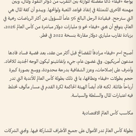
يواجه «فيفا» دائماً معضلة الموازنة بين التقرب من دوائر النفوذ والمال، وبين
مهمته الأخرى المتمثلة في إنفاذ قواعد اللعبة ولوائحها. ويبدو أن كفة المال هي
التي سترجح. فبقيادة الرجل البالغ 56 عاماً المسؤول عن أكثر الرياضات ربحية في
العالم، يتوقع أن يجني «فيفا» نحو 9 مليارات دولار مباشرة من كأس العالم 2026،
بزيادة تقارب ملياري دولار مقارنة بنسخة 2022 في قطر.
أصبح اسم «فيفا» مرادفاً للفضائح قبل أكثر من عقد، بعد قضية فساد قادها
مدعون أمريكيون. وفي غضون عام، جيء بإنفانتينو ليكون الوجه الجديد للاتحاد.
وأشرف على إصلاحات، وعزز الشفافية بدرجة محدودة، ووسع بصورة كبيرة
حجم بطولات «فيفا» ونطاقها، بما في ذلك بطولة كأس العالم للأندية التي تدر
أرباحاً طائلة. لكنه قاد أيضاً الهيئة الحاكمة لكرة القدم في مسار مألوف تختلط
فيه اعتبارات المال والسلطة والسياسة.
مكاسب كأس العالم الاقتصادية
بطولة كأس العالم تدر الأموال على جميع الأطراف المشاركة فيها. وتجني الشركات