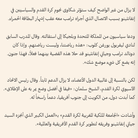
لا يزال من غير الواضح كيف ستؤثر شكاوى نجوم كرة القدم والسياسيين في
إنفانتينو بسبب الاتصال الذي أجراه ترامب معه عقب إشهار البطاقة الحمراء.
ودعا سياسيون من المملكة المتحدة وبلجيكا إلى استقالته. وقال المدرب السابق
لنادي ليفربول يورغن كلوب: «هذه رياضتنا، وليست رياضتهم. وإذا كان
دونالد ترامب وجياني إنفانتينو قد حلا هذه القضية بينهما فعلاً، فهذا جنون.
إنه يضع كل شيء موضع شك».
لكن بالنسبة إلى غالبية الدول الأعضاء، لا يزال الدعم ثابتاً. وقال رئيس الاتحاد
الآسيوي لكرة القدم، الشيخ سلمان: «فيفا في أفضل وضع يمر به على الإطلاق».
كما أبدت دول، من الكويت إلى جنوب أفريقيا، دعماً راسخاً له.
وأشادت «الجامعة الملكية المغربية لكرة القدم» بـ«العمل الكبير الذي أنجزه السيد
جياني إنفانتينو وفريقه لتطوير كرة القدم الأفريقية والعالمية».