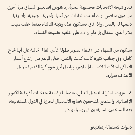
تبدو نتيجة الانتخابات محسومة عملياً، إذ يخوض إنفانتينو السباق مرة أخرى
من دون منافس. وقد أعلنت اتحادات من آسيا، وأمريكا الجنوبية، وأفريقيا
دعمها له بالفعل. وإذا فاز، فستكون هذه ولايته الثالثة، بعدما خلف سيب
بلاتر الذي استقال في عام 2015 على خلفية فضيحة الفساد.
سيكون من السهل على «فيفا» تصوير بطولة كأس العالم الحالية على أنها نجاح
كامل، وفي جوانب كثيرة كانت كذلك بالفعل. فعلى الرغم من ارتفاع أسعار
التذاكر، امتلأت الملاعب بالجماهير، وواصل أبرز نجوم كرة القدم تسجيل
الأهداف بغزارة.
كما عززت البطولة التمثيل العالمي، بعدما بلغ تسعة منتخبات أفريقية الأدوار
الإقصائية. واستمتع المشجعون بحفاوة الاستقبال المميزة في الدول المستضيفة،
بعد النسختين السابقتين في روسيا، وقطر.
دعوات لاستقالة إنفانتينو