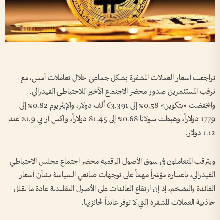
تراجعت أسعار العملات المشفرة بشكل جماعي خلال تعاملات أمس، مع
ترقب المستثمرين صدور محضر الاجتماع الأخير للاحتياطي الفيدرالي.
وانخفضت «بتكوين» 0.58% إلى 63.391 ألف دولار، والإيثريوم 0.82% إلى
1779 دولاراً، وهبطت سولانا 0.68% إلى 81.45 دولاراً، وإكس آر بي 1.9% عند
1.12 دولار.
ويترقب المتعاملون في سوق الأصول الرقمية محضر اجتماع مجلس الاحتياطي
الفيدرالي، باعتباره مؤشراً مهماً على توجهات صانعي السياسة بشأن أسعار
الفائدة والتضخم، إذ إن ارتفاع العائدات على الأصول التقليدية عادة ما يقلل
جاذبية العملات المشفرة التي لا توفر عائداً لحائزيها.