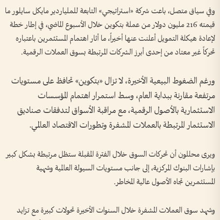
وفي سياق متصل، باعت شركة «استراتيجي» التابعة للملياردير مايكل سايلور ما
قيمته 216 مليون دولار من عملة بتكوين خلال الأسبوع الماضي، في إطار خطة
لإعادة هيكلة التمويل أعلنت عنها أخيراً، ما أثار اهتمام المستثمرين باعتباره
تحركاً غير معتاد من إحدى أبرز الشركات المرتبطة بسوق العملات الرقمية.
ورغم الضغوط البيعية الأخيرة، لا تزال «بتكوين» تحافظ على مستويات
مرتفعة مقارنة ببداية العام، وسط استمرار اهتمام المؤسسات
الاستثمارية بالأصول الرقمية، مع مراقبة الأسواق لتدفقات صناديق
الاستثمار المرتبطة بالعملات المشفرة وتطورات الاقتصاد العالمي.
ويرى محللون أن تحركات السوق خلال الفترة المقبلة ستظل مرتبطة بشكل كبير
بإشارات البنوك المركزية، إلى جانب مستويات السيولة العالمية وشهية
المستثمرين تجاه الأصول عالية المخاطر.
وشهد سوق العملات المشفرة خلال السنوات الأخيرة تحولات كبيرة مع تزايد