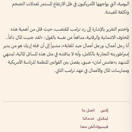
اليومية، التي يواجهها الأمريكيون في ظل الارتفاع المستمر لمعدلات التضخم
وتكلفة المعيشة.
واختتم التقرير بالإشارة إلى رد ترامب المقتضب، حيث قلل من أهمية هذه
المخاوف الائتمانية والرقابية، مدافعاً عن نفسه بالقول: «لقد جنيت المال دائماً..
أنا رجل أعمال، ورجل أعمال جيد للغاية»، مشيراً إلى أن نجله إريك هو من يدير
إمبراطوريته التجارية بالكامل، وأنه لا يناقشه في مثل هذه المسائل المالية، لينتهي
المشهد بـ«هامش أمان» ضيق، يفصل بين القوانين المنظمة للرئاسة الأمريكية
وممارسات المال والأعمال في عهد ترامب الثاني.
إكس
اتصل بنا
لينكدإن
خدماتنا
فيسبوك
أعلن معنا