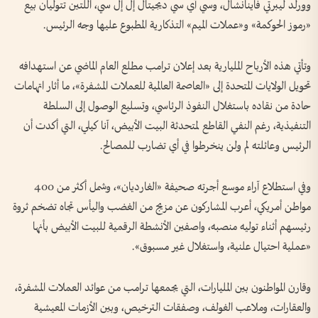
وورلد ليبرتي فاينانشال، وسي آي سي ديجيتال إل إل سي، اللتين تتوليان بيع
«رموز الحوكمة» و«عملات الميم» التذكارية المطبوع عليها وجه الرئيس.
وتأتي هذه الأرباح المليارية بعد إعلان ترامب مطلع العام الماضي عن استهدافه
تحويل الولايات المتحدة إلى «العاصمة العالمية للعملات المشفرة»، ما أثار اتهامات
حادة من نقاده باستغلال النفوذ الرئاسي، وتسليع الوصول إلى السلطة
التنفيذية، رغم النفي القاطع لمتحدثة البيت الأبيض، آنا كيلي، التي أكدت أن
الرئيس وعائلته لم ولن ينخرطوا في أي تضارب للمصالح.
وفي استطلاع آراء موسع أجرته صحيفة «الغارديان»، وشمل أكثر من 400
مواطن أمريكي، أعرب المشاركون عن مزيج من الغضب واليأس تجاه تضخم ثروة
رئيسهم أثناء توليه منصبه، واصفين الأنشطة الرقمية للبيت الأبيض بأنها
«عملية احتيال علنية، واستغلال غير مسبوق».
وقارن المواطنون بين المليارات، التي يجمعها ترامب من عوائد العملات المشفرة،
والعقارات، وملاعب الغولف، وصفقات الترخيص، وبين الأزمات المعيشية