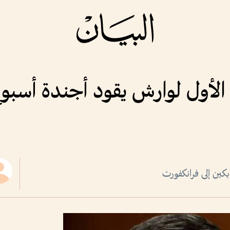
الأول لوارش يقود أجندة أسبوع
كين إلى فرانكفورت