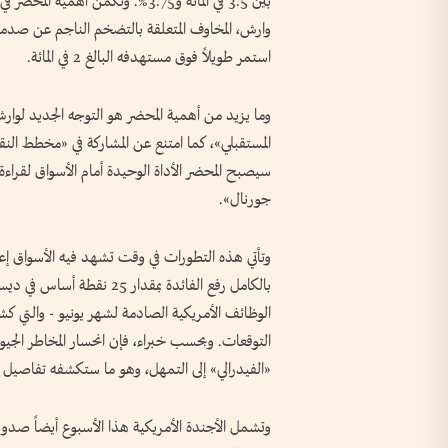
بين 3.5 في المائة و3.75%. وتكمن أ
وارش، المخاوف المتعلقة بالتضخم الناجم عن صدمة 
استمر طويلاً فوق مستهدفه البالغ 2 في المائة.
وما يزيد من أهمية المحضر هو التوجه الجديد لوارش
سيصبح المحضر الأداة الوحيدة أمام الأسواق لقراء
جورنال».
وتأتي هذه التطورات في وقت تشهد فيه الأسواق إع
بالكامل رفع الفائدة بمقدار 
التوقعات. وبحسب خبراء، فإن انحسار المخاطر الجي
«الفيدرالي» إلى التمهل، وهو ما ستكشفه تفاصيل ا