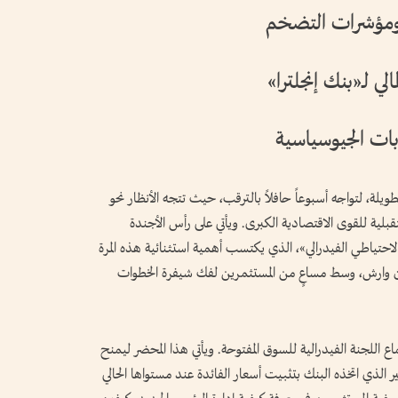
 ومؤشرات التضخم
لي لـ«بنك إنجلترا»
بات الجيوسياسية
طويلة، لتواجه أسبوعاً حافلاً بالترقب، حيث تتجه الأنظار نحو
لية للقوى الاقتصادية الكبرى. ويأتي على رأس الأجندة
ياطي الفيدرالي»، الذي يكتسب أهمية استثنائية هذه المرة
فين وارش، وسط مساعٍ من المستثمرين لفك شيفرة الخطوات
ع اللجنة الفيدرالية للسوق المفتوحة. ويأتي هذا المحضر ليمنح
 الذي اتخذه البنك بتثبيت أسعار الفائدة عند مستواها الحالي