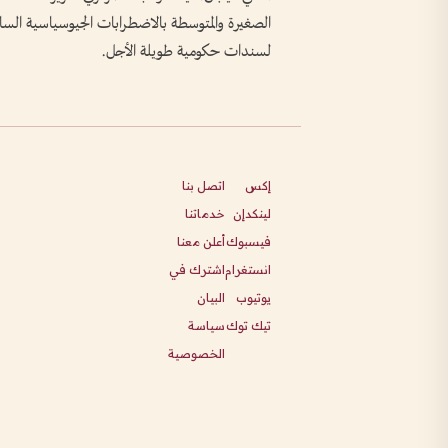
الصغيرة والمتوسطة بالاضطرابات الجيوسياسية السابق
لسندات حكومية طويلة الأجل.
إكس
اتصل بنا
لينكدإن
خدماتنا
فيسبوك
أعلن معنا
انستغرام
اشترك في
يوتيوب
البيان
تيك توك
سياسة
الخصوصية