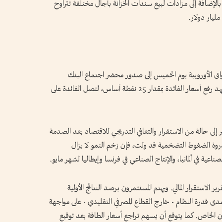
ء، بالإضافة إلى مزادات لبيع سندات الخزانة بآجال مختلفة تتراوح
واق الأوروبية يوم الخميس إلى صدور محضر اجتماع البنك
المركزي الأوروبي لشهر يونيو، وهو الاجتماع الذي شهد رفع أسعار الفائدة بمقدار 25 نقطة أساس، لتصل الفائدة على
ر إلى حالة من الاستقرار والتعافي التدريجي للاقتصاد بعد الصدمة
 ذروة الضغوط التضخمية قد ولت، فإن زخم النمو لا يزال
ناعية في ألمانيا، والإنتاج الصناعي في فرنسا وإيطاليا لشهر مايو.
رير الاستقرار المالي. ويهتم المستثمرون برصد النتائج الأولية
مدى قدرة النظام - خارج القطاع المصرفي التقليدي - على مواجهة
 الخاص. كما يتوقع أن يسهم تراجع أسعار الطاقة بعد توقيع