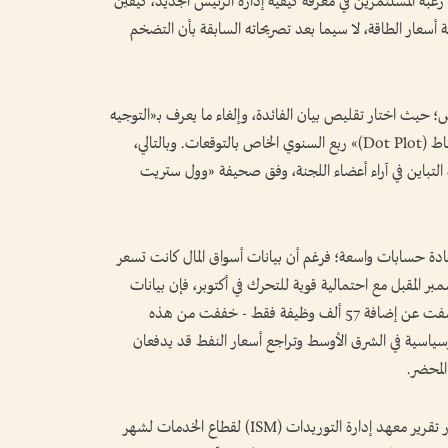
همية المحضر في رغبة المستثمرين في معرفة كيفية إدارة الرئيس الجديد، كيفين
أسعار الطاقة، لا سيما بعد تصريحاته السابقة بأن التضخم
؛ حيث اختار تقليص بيان الفائدة، وإلغاء ما يعرف بـ«التوجيه
المستقبلي»، كما امتنع عن المشاركة في «مخطط النقاط (Dot Plot)» ربع السنوي الخاص بالتوقعات. وبالتالي،
ة التباين في آراء أعضاء اللجنة، وفق صحيفة «وول ستريت
ادة حسابات واسعة؛ فرغم أن بيانات أسواق المال كانت تسعر
25 نقطة أساس في ديسمبر المقبل مع احتمالية قوية للتحرك في أكتوبر، فإن بيانات
الوظائف الأمريكية الصادمة لشهر يونيو - والتي كشفت عن إضافة 57 ألف وظيفة فقط - خففت من هذه
وسياسية في الشرق الأوسط وتراجع أسعار النفط قد يدفعان
لمحضر.
وتشمل الأجندة الأمريكية هذا الأسبوع أيضاً صدور تقرير معهد إدارة التوريدات (ISM) لقطاع الخدمات لشهر