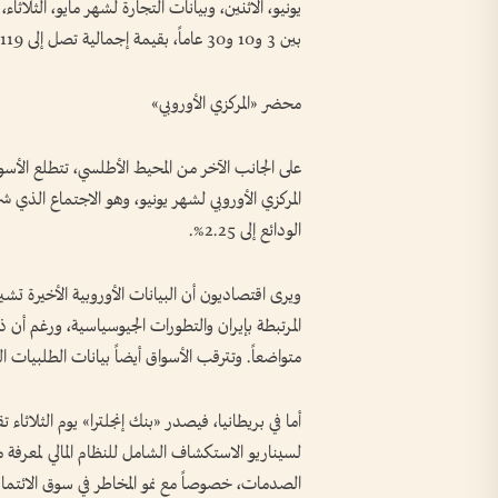
يونيو، الاثنين، وبيانات التجارة لشهر مايو، الثلاثا
بين 3 و10 و30 عاماً، بقيمة إجمالية تصل إلى 119 مليار دولار.
محضر «المركزي الأوروبي»
على الجانب الآخر من المحيط الأطلسي، تتطلع الأس
الودائع إلى 2.25%.
ويرى اقتصاديون أن البيانات الأوروبية الأخيرة تشي
المرتبطة بإيران والتطورات الجيوسياسية، ورغم أن
متواضعاً. وتترقب الأسواق أيضاً بيانات الطلبيات الص
أما في بريطانيا، فيصدر «بنك إنجلترا» يوم الثلاثاء تق
لسيناريو الاستكشاف الشامل للنظام المالي لمعرفة 
الصدمات، خصوصاً مع نمو المخاطر في سوق الائتمان