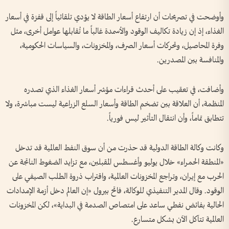
وأوضحت في تصريحات أن ارتفاع أسعار الطاقة لا يؤدي تلقائياً إلى قفزة في أسعار
الغذاء، إذ إن زيادة تكاليف الوقود والأسمدة غالباً ما تُقابلها عوامل أخرى، مثل
وفرة المحاصيل، وتحركات أسعار الصرف، والمخزونات، والسياسات الحكومية،
والمنافسة بين المصدرين.
وأضافت، في تعقيب على أحدث قراءات مؤشر أسعار الغذاء الذي تصدره
المنظمة، أن العلاقة بين تضخم الطاقة وأسعار السلع الزراعية ليست مباشرة، ولا
تتطابق تماماً، وأن انتقال التأثير ليس فورياً.
وكانت وكالة الطاقة الدولية قد حذرت من أن سوق النفط العالمية قد تدخل
«المنطقة الحمراء» خلال يوليو وأغسطس المقبلين، مع تزايد الضغوط الناتجة عن
الحرب مع إيران، وتراجع المخزونات العالمية، واقتراب ذروة الطلب الصيفي على
الوقود. وقال المدير التنفيذي للوكالة، فاتح بيرول «إن العالم دخل أزمة الإمدادات
الحالية بفائض نفطي ساعد على امتصاص الصدمة في البداية»، لكن المخزونات
العالمية تتآكل الآن بشكل متسارع.