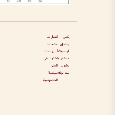
إكس
اتصل بنا
لينكدإن
خدماتنا
فيسبوك
أعلن معنا
انستغرام
اشترك في
يوتيوب
البيان
تيك توك
سياسة
الخصوصية