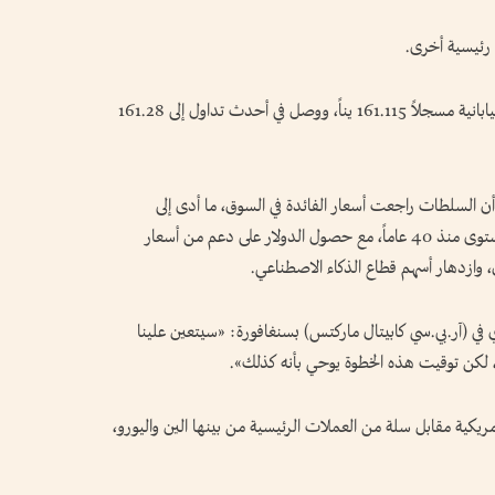
 رئيسية أخرى.
وتراجع ⁠الدولار بما يصل إلى 0.9 بالمئة أمام العملة اليابانية مسجلاً 161.115 يناً، ووصل في أحدث تداول إلى 161.28
 أن السلطات راجعت أسعار الفائدة في السوق، ما أدى إلى
تقلبات في قيمة العملة. ويتداول الين عند أدنى ‌مستوى منذ 40 عاماً، مع حصول الدولار على دعم من ‌أسعار
ان، وازدهار ‌أسهم قطاع الذكاء الاصطناعي.
 في (آر.بي.سي كابيتال ماركتس) بسنغافورة: «سيتعين علينا
ً، لكن توقيت هذه ​الخطوة يوحي ⁠بأنه كذلك».
مريكية مقابل سلة من العملات الرئيسية من بينها الين واليورو،