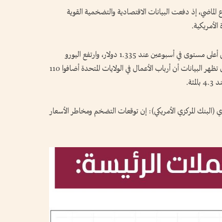
أعلى مستوى في ⁠عام عند 101.8 الأسبوع الماضي، إذ دفعت البيانات الاقتصادية والتضخمية القوية
 الأمريكية.
وارتفع الجنيه الاسترليني 0.6 بالمئة مقابل الدولار إلى أعلى مستوى في أسبوعين عند 1.335 دولار، وارتفع اليورو
0.35 بالمئة إلى 1.114 دولار. وتوقع خبراء اقتصاد أن تظهر البيانات أن ​أرباب الأعمال في الولايات المتحدة أضافوا 110
ئة.
البنك المركزي الأمريكي): إن توقعات التضخم ومخاطر الأسعار