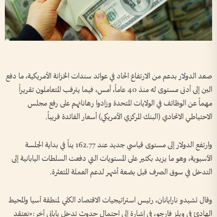
صعد الدولار بدعم من الارتفاع الحاد ​في عوائد سندات الخزانة الأمريكية، ما دفع
الين إلى أدنى مستوى ​له منذ 40 عاماً، أمس، فيما يترقب المتعاملون تقريراً
مهماً عن الوظائف في الولايات المتحدة وزادوا رهاناتهم على رفع مجلس
الاحتياطي الاتحادي (البنك المركزي الأمريكي) أسعار الفائدة قريباً.
وارتفع الدولار إلى مستوى قياسي جديد عند 162.77 ⁠يناً في بداية الجلسة
الآسيوية، وهو ما يزيد بكثير على المستويات التي دفعت السلطات اليابانية إلى
التدخل في سوق الصرف قبل بضعة أشهر لدعم العملة المتعثرة.
وقال تشيدو نارايانان، رئيس استراتيجيات الاقتصاد الكلي لمنطقة آسيا والمحيط
الهادئ في ويلز فارجو، في إشارة إلى احتمال حدوث تدخل ياباني آخر:«نعتقد