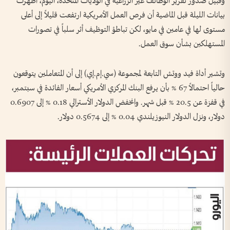
وقبيل صدور تقرير الوظائف غير الزراعية في الولايات المتحدة، اليوم، أظهرت
بيانات الليلة قبل الماضية أن فرص العمل الأمريكية ارتفعت قليلاً إلى أعلى
مستوى لها في عامين في مايو، لكن تباطؤ التوظيف أثر سلباً في تصورات
المستهلكين بشأن سوق العمل.
وتشير أداة فيد ووتش التابعة لمجموعة (سي.إم.إي) إلى أن المتعاملين ​يتوقعون
حالياً احتمالاً 67 % بأن يرفع البنك المركزي الأمريكي أسعار الفائدة في سبتمبر،
في قفزة عن 20.5 % قبل شهر. وانخفض الدولار الأسترالي 0.18 % إلى 0.6907
دولار، ونزل الدولار النيوزيلندي ​0.04 % إلى 0.5674 دولار.