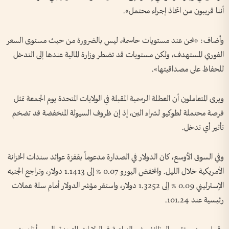
أننا قريبون من اتخاذ إجراء محتمل».
وأضاف: «نحن عند مستويات حاسمة، ليس بالضرورة من حيث مستوى السعر
الفوري المستهدف، ولكن مستويات قد تضطر وزارة المالية عندها إلى التدخل
للحفاظ على مصداقيتها».
ويرى المتعاملون أن العطلة الرسمية المقبلة في ​الولايات المتحدة يوم الجمعة تمثل
فرصة محتملة ​لطوكيو لشراء الين، إذ ⁠إن ظروف السيولة المنخفضة قد تضخم
تأثير أي تدخل.
وفي السوق الأوسع، كان الدولار في الصدارة مدعوماً بقفزة عوائد سندات الخزانة ​
الأمريكية ⁠خلال الليل. وانخفض اليورو ⁠0.07 % إلى 1.1413 دولار، وتراجع الجنيه
الإسترليني 0.09 % إلى 1.3252 دولار، واستقر مؤشر الدولار أمام سلة عملات
رئيسية عند ⁠101.24.