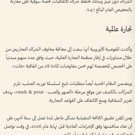
الشركاء دون تمييز وبذلك يحتفظ شركاء الاتفاقيات بحصة سوقية أعلى مقارنة
بالتخفيض العام البالغ 47%.
تجارة عالمية
وأكدت المفوضية الأوروبية أنها سعت إلى معالجة مخاوف الشركاء التجاريين من
خلال مشاورات في إطار منظمة التجارة العالمية، حيث وافق عدد منهم مبدئياً
على الحصص المخصصة لهم ضمن مفاوضات المادة 28 من اتفاقية «غات».
ويتضمن النظام الجديد أيضاً متطلبات تتبع لسلسلة توريد الصلب، تلزم
الشركات بالكشف عن موقع مرحلة «الصهر والصب - melt & pour»، بهدف
تعزيز الشفافية ومنع الالتفاف على القواعد التجارية.
ومن المقرر تطبيق اللائحة التنفيذية بشكل عاجل لمدة تصل إلى ستة أشهر، على
أن تعاد مناقشتها وفق الإجراءات العادية قبل نهاية عام 2026، في وقت تواصل
فيه المفوضية مشاوراتها الدولية بشأن الملف.