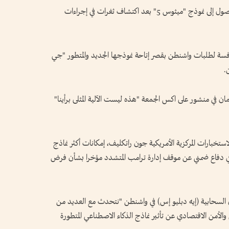
وكانت السلطات الأمريكية حظرت في 12 يونيو الوصول إلى نموذج "ميثوس 5" بعد اكتشاف ثغرات في إجراءات
نافسة لطلبات واشنطن بقصر إتاحة نموذجها الجديد والمتطور "جي
ان في منشور على اكس الجمعة "هذه ليست الآلية المثلى برأينا"
ستخبارات المركزية الأمريكية جون راتكليف، إمكانات أكثر نماذج
 في دفاع ضمني عن موقف إدارة ترامب المتشدد مؤخرا بشأن فرض
 السحابية (إيه دبليو إس) في واشنطن "نتحدث مع العديد من
الأمن الاقتصادي عن تأثير نماذج الذكاء الاصطناعي المتطورة