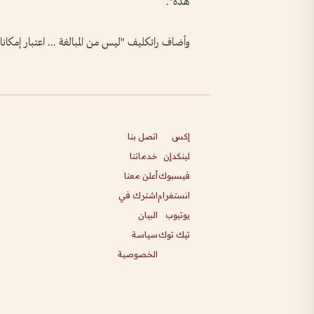
هذه".
وأضاف راتكليف "ليس من المبالغة ... اعتبار إمكانات
إكس
اتصل بنا
لينكدإن
خدماتنا
فيسبوك
أعلن معنا
انستغرام
اشترك في
يوتيوب
البيان
تيك توك
سياسة
الخصوصية