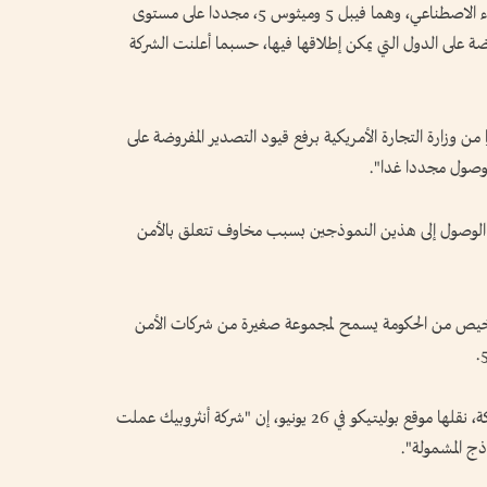
تبدأ شركة أنثروبيك قريبا إتاحة أقوى نماذجها للذكاء الاصطناعي، وهما فيبل 5 وميثوس 5، مجددا على مستوى
روضة على الدول التي يمكن إطلاقها فيها، حسبما أعلنت الشركة
من وزارة التجارة الأمريكية برفع قيود التصدير المفروضة على
لوصول إلى هذين النموذجين بسبب مخاوف تتعلق بالأمن
ترخيص من الحكومة يسمح لمجموعة صغيرة من شركات الأمن
وقال وزير التجارة هاورد لاتنيك في رسالة إلى الشركة، نقلها موقع بوليتيكو في 26 يونيو، إن "شركة أنثروبيك عملت
اذج المشمولة".