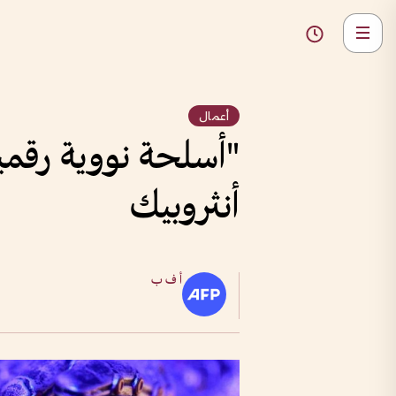
أعمال
"أسلحة نووية رقمي
أنثروبيك
أ ف ب