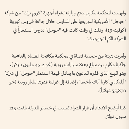
واتهمت المحكمة مكارم بدفع وزارته لشراء أجهزة "كروم بوك" من شركة
"جوجل" الأمريكية لتوزيعها على المدارس خلال جائحة فيروس كورونا
(كوفيد-19)، وذلك في وقت كانت فيه "جوجل" تدرس استثماراً في
الشركة الأم لـ"جوجيك".
وأمرت هيئة من خمسة قضاة في محكمة مكافحة الفساد بالعاصمة
جاكرتا مكارم برد مبلغ 809 مليارات روبية (نحو 45.2 مليون دولار)،
وهو المبلغ الذي قدّره المدعون بما يعادل قيمة استثمار "جوجل" في شركة
"أبليكاسي كاريا أناك بانجسا"، إضافة إلى غرامة قدرها مليار روبية (نحو
55,870 دولاراً).
كما أوضح الادعاء أن قرار الشراء تسبب في خسائر للدولة بلغت 125
مليون دولار.